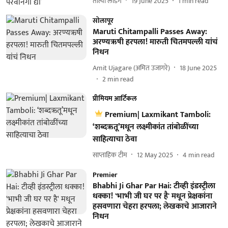
तात्या लांडगे
19 June 2025
1
min read
सोलापूर
Maruti Chitampalli Passes Away:
अरण्यऋषी हरपला! मारुती चितमपल्ली यांचं
निधन
Amit Ujagare (अमित उजागरे)
18 June 2025
2
min read
प्रीमियम आर्टिकल
Premium| Laxmikant Tamboli:
‘शब्दऋतू’मधून लक्ष्मीकांत तांबोळींच्या
साहित्याचा ठेवा
साप्ताहिक टीम
12 May 2025
4
min read
Premier
Bhabhi Ji Ghar Par Hai: टीव्ही इंडस्ट्रीला
धक्का! 'भाभी जी घर पर है' मधून प्रेक्षकांना
हसवणारा चेहरा हरपला; लेखकाचे आजाराने
निधन