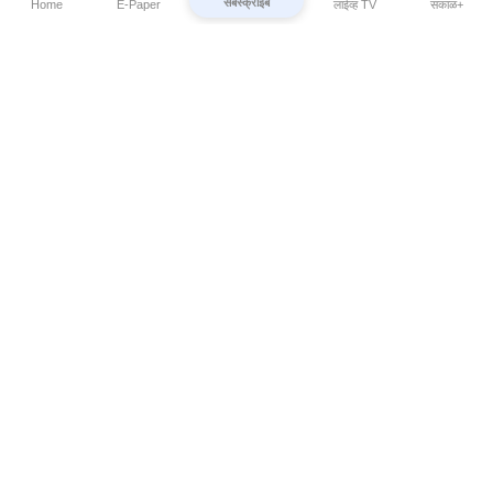
सबस्क्राईब
Home
E-Paper
लाईव्ह TV
सकाळ+
⌄
Marathi News
⌄
About Esakal
⌄
Digital Products
⌄
Sakal Programs
⌄
Print Products