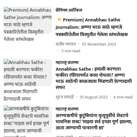
प्रीमियम आर्टिकल
Premium| Annabhau Sathe
journalism: अण्णा भाऊ साठे म्हणजे
पत्रकारितेतील विस्मृतीत गेलेला स्तंभलेखक
संजीव भागवत
07 November 2025
5
min read
महाराष्ट्र बातम्या
Annabhau Sathe : हमाली करणारा
फकीरा रशियापर्यंत कसा पोचला? अण्णा
भाऊ साठेंची काळजाला भिडणारी प्रेरणादायी
सफर
सूरज वायदंडे
01 August 2025
4
min read
महाराष्ट्र बातम्या
अरण्यऋषींचे कुटुंबियांना मृत्युपूर्वीचे शेवटचे
भावनिक शब्द! ‘माझ्या सर्व इच्छा पूर्ण झाल्या,
आता जाण्याची परवानगी द्या’