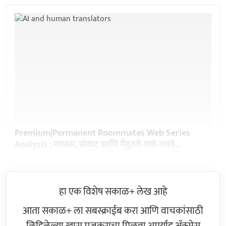
Premium|Permanent Roommates Web Series
Analysis : माध्यम, संवाद आणि मेंदूतले डावे-उजवे...
हा एक विशेष सकाळ+ लेख आहे
आता सकाळ+ ला सबस्क्राईब करा आणि वाचकांसाठी
लिहिलेल्या खास मजकूराचा मिळवा अमर्याद ॲक्सेस