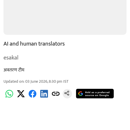
AI and human translators
esakal
अवतरण टीम
Updated on
:
03 June 2026, 8:30 pm
IST
Add as a preferred
source on Google