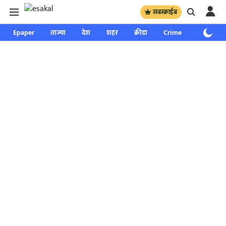
सबस्क्राईब
Epaper
ताज्या
देश
शहर
क्रीडा
Crime
साप्ताहिक