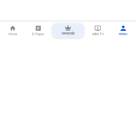
सबस्क्राईब
Home
E-Paper
लाईव्ह TV
सकाळ+
⌄
Marathi News
⌄
About Esakal
⌄
Digital Products
⌄
Sakal Programs