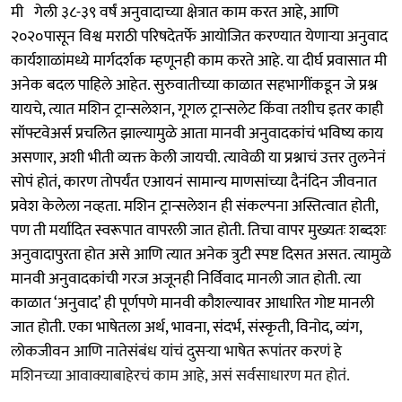
मी गेली ३८-३९ वर्षं अनुवादाच्या क्षेत्रात काम करत आहे, आणि
२०२०पासून विश्व मराठी परिषदेतर्फे आयोजित करण्यात येणाऱ्या अनुवाद
कार्यशाळांमध्ये मार्गदर्शक म्हणूनही काम करते आहे. या दीर्घ प्रवासात मी
अनेक बदल पाहिले आहेत. सुरुवातीच्या काळात सहभागींकडून जे प्रश्न
यायचे, त्यात मशिन ट्रान्सलेशन, गूगल ट्रान्सलेट किंवा तशीच इतर काही
सॉफ्टवेअर्स प्रचलित झाल्यामुळे आता मानवी अनुवादकांचं भविष्य काय
असणार, अशी भीती व्यक्त केली जायची. त्यावेळी या प्रश्नाचं उत्तर तुलनेनं
सोपं होतं, कारण तोपर्यंत एआयनं सामान्य माणसांच्या दैनंदिन जीवनात
प्रवेश केलेला नव्हता. मशिन ट्रान्सलेशन ही संकल्पना अस्तित्वात होती,
पण ती मर्यादित स्वरूपात वापरली जात होती. तिचा वापर मुख्यतः शब्दशः
अनुवादापुरता होत असे आणि त्यात अनेक त्रुटी स्पष्ट दिसत असत. त्यामुळे
मानवी अनुवादकांची गरज अजूनही निर्विवाद मानली जात होती. त्या
काळात ‘अनुवाद’ ही पूर्णपणे मानवी कौशल्यावर आधारित गोष्ट मानली
जात होती. एका भाषेतला अर्थ, भावना, संदर्भ, संस्कृती, विनोद, व्यंग,
लोकजीवन आणि नातेसंबंध यांचं दुसऱ्या भाषेत रूपांतर करणं हे
मशिनच्या आवाक्याबाहेरचं काम आहे, असं सर्वसाधारण मत होतं.