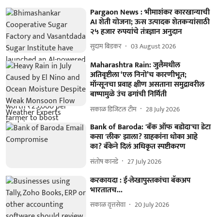
Pargaon News : भीमाशंकर कारखान्याची
AI शेती योजना; ऊस उत्पादक शेतकऱ्यांसाठी
२५ हजार रुपयांचे तंत्रज्ञान अनुदान
सुदाम बिडकर
03 August 2026
Maharashtra Rain: जुलैमधील
अतिवृष्टीला ‘एल निनो’च कारणीभूत;
मॉन्सूनचा प्रवाह क्षीण असताना समुद्रावरील
बाष्पामुळे उंच ढगांची निर्मिती
सकाळ डिजिटल टीम
28 July 2026
Bank of Baroda: 'बँक ऑफ बडोदा'चा डेटा
कसा 'लीक' झाला? ग्राहकांना धोका आहे
का? बँकेने दिलं अधिकृत स्पष्टीकरण
संतोष कानडे
27 July 2026
करकायदा : ई-लेखापुस्तकांचा बॅकअप
भारतातच...
सकाळ वृत्तसेवा
20 July 2026