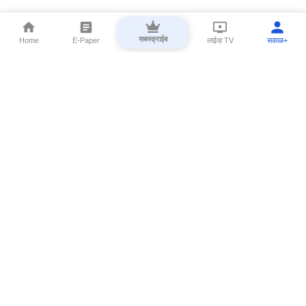
सबस्क्राईब
Home
E-Paper
लाईव्ह TV
सकाळ+
⌄
Marathi News
⌄
About Esakal
⌄
Digital Products
⌄
Sakal Programs
⌄
Print Products