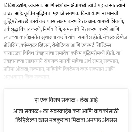
विविध उद्योग, व्यवसाय आणि संशोधन क्षेत्रांमध्ये त्यांचे महत्त्व सातत्याने
वाढत आहे. कृत्रिम बुद्धिमत्ता म्हणजे संगणक किंवा यंत्रणांना मानवी
बुद्धिमत्तेसारखे कार्य करण्यास सक्षम करणारे तंत्रज्ञान. यामध्ये शिकणे,
तर्कशुद्ध विचार करणे, निर्णय घेणे, समस्यांचे निराकरण करणे आणि
स्वतःच्या कार्यक्षमतेत सुधारणा करणे यांचा समावेश होतो. नॅचरल लँग्वेज
प्रोसेसिंग, कॉम्प्युटर व्हिजन, रोबोटिक्स आणि एक्स्पर्ट सिस्टिम्स
यांसारख्या विविध तंत्रज्ञानांचा समावेश कृत्रिम बुद्धिमत्तेमध्ये होतो. या
तंत्रज्ञानाच्या साहाय्याने संगणक मानवी भाषेचा अर्थ समजू शकतात,
प्रतिमा ओळखू शकतात, माहितीचे विश्‍लेषण करू शकतात आणि
अनुभवातून शिकू शकतात.
हा एक विशेष सकाळ+ लेख आहे
आता सकाळ+ ला सबस्क्राईब करा आणि वाचकांसाठी
लिहिलेल्या खास मजकूराचा मिळवा अमर्याद ॲक्सेस