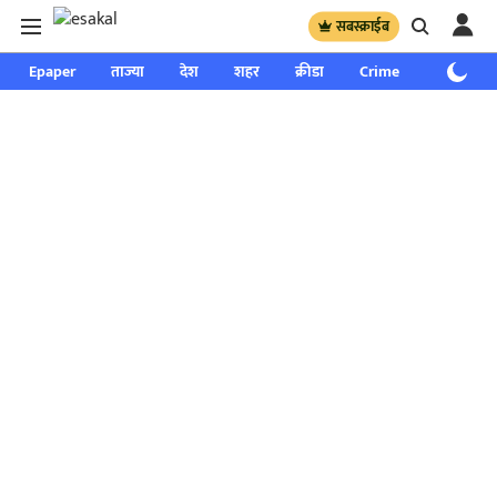
सबस्क्राईब
Epaper
ताज्या
देश
शहर
क्रीडा
Crime
साप्ताहिक