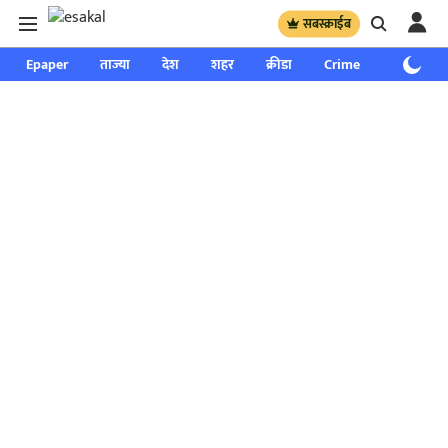
सबस्क्राईब
Epaper
ताज्या
देश
शहर
क्रीडा
Crime
साप्ताहिक