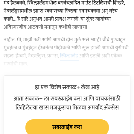
मंद हेलकावे, स्वित्झर्लंडमधील बर्फाच्छादित माउंट टिटलिसची शिखरे,
नेदरलँड्समधील झान्स स्कान्सच्या फिरत्या पवनचक्क्या अन् बरेच
काही... हे सारे अनुभव आम्ही प्रत्यक्ष जगलो. या सुंदर जागांच्या
अविस्मरणीय आठवणी मनातून कधीही जाणाऱ्या
नाहीत. मी, माझी पत्नी आणि आमची दोन मुले असे आम्ही चौघे पुण्याहून
मुंबईला व मुंबईहून हॅम्बर्गला पोहोचलो आणि सुरू झाली आमची युरोपची
सहल. हॅम्बर्ग, नेदरलँड्स, फ्रान्स,
स्वित्झर्लंड
आणि इटली अशी एकेक
मण्यांची माळ.
हा एक विशेष सकाळ+ लेख आहे
आता सकाळ+ ला सबस्क्राईब करा आणि वाचकांसाठी
लिहिलेल्या खास मजकूराचा मिळवा अमर्याद ॲक्सेस
सबस्क्राईब करा