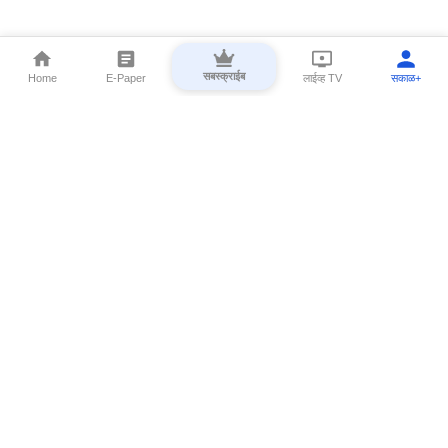
सबस्क्राईब
Home
E-Paper
लाईव्ह TV
सकाळ+
⌄
Marathi News
⌄
About Esakal
⌄
Digital Products
⌄
Sakal Programs