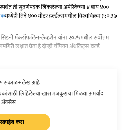
स्पर्धेत ती सुवर्णपदक जिंकलेल्या अमेरिकेच्या ४ बाय ४००
िक
मध्येही तिने ४०० मीटर हर्ल्डल्समधील विश्‍वविक्रम (५०.३७
कन सिडनी मॅक्लॉफलिन-लेव्हरोन यांना २०२५मधील सर्वोत्तम
िरी लक्षात घेता हे दोन्ही चँपियन ॲथलिट्स ‘वर्ल्ड
ेष सकाळ+ लेख आहे
ांसाठी लिहिलेल्या खास मजकूराचा मिळवा अमर्याद
ॲक्सेस
्क्राईब करा