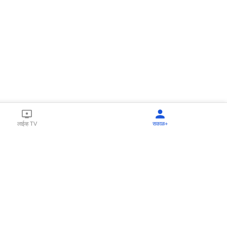
लाईव्ह TV
सकाळ+