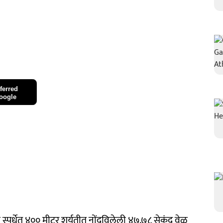
ferred
oogle
पर्धेत ४०० मीटर शर्यतीत नोंदविलेली ४७.७८ सेकंद वेळ