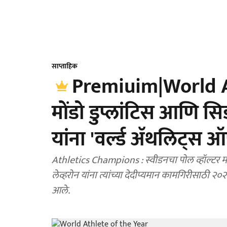
साप्ताहिक
Premiuim|World At
मोंडो डुप्लांटिस आणि स
यांना 'वर्ल्ड ॲथलिट्स
Athletics Champions : स्वीडनचा पोल व्हॉल्टर मो
लेव्हरोन यांना त्यांच्या देदीप्यमान कामगिरीसाठी
आले.