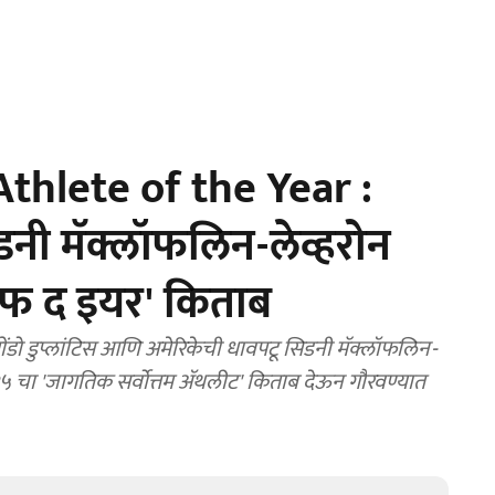
hlete of the Year :
िडनी मॅक्लॉफलिन-लेव्हरोन
 ऑफ द इयर' किताब
ंडो डुप्लांटिस आणि अमेरिकेची धावपटू सिडनी मॅक्लॉफलिन-
 २०२५ चा 'जागतिक सर्वोत्तम ॲथलीट' किताब देऊन गौरवण्यात