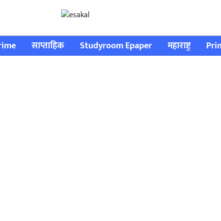
rime
साप्ताहिक
Studyroom Epaper
महाराष्ट्र
Pri