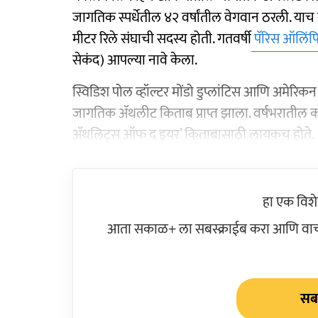
जागतिक स्पर्धेतील ४२ वर्षांतील वेगवान ठरली. याच 
मीटर रिले संघाची सदस्य होती. गतवर्षी
पॅरिस ऑलिंप
सेकंद) आपल्या नावे केला.
स्विडिश पोल व्हॉल्टर मोंडो डुप्लांटिस आणि अमेरि
जागतिक ॲथलीट किताब प्राप्त झाला. वर्षभरातील कामग
ॲथलिट्स ऑफ द इयर’ किताबासाठी लायकच होते.
हा एक विश
आता सकाळ+ ला सबस्क्राईब करा आणि वाचक
सबस