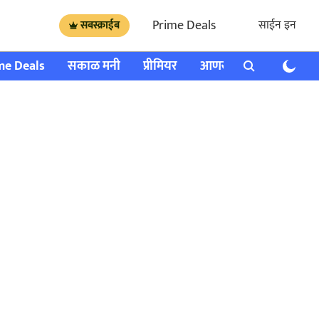
Prime Deals
साईन इन
सबस्क्राईब
me Deals
सकाळ मनी
प्रीमियर
आणखी
राशी भविष्य