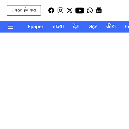
सबस्क्राईब करा
Epaper
ताज्या
देश
शहर
क्रीडा
C