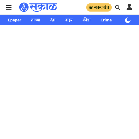
सबस्क्राईब
Epaper
ताज्या
देश
शहर
क्रीडा
Crime
साप्ताहिक