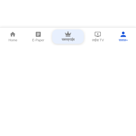
सबस्क्राईब
Home
E-Paper
लाईव्ह TV
सकाळ+
⌄
Marathi News
⌄
About Esakal
⌄
Digital Products