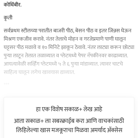
कोथिंबीर.
कृती
सर्वप्रथम स्टीलच्या परातीत बाजरी पीठ, बेसन पीठ व इतर जिन्नस घेऊन
मिश्रण एकजीव करावे. नंतर तेलाचे मोहन व गरजेप्रमाणे पाणी घालून
घट्टसर पीठ मळावे व १० मिनिटे झाकून ठेवावे. नंतर लाट्या करून छोट्या
पुऱ्या लाटून तेलात तळाव्यात व प्लेटमध्ये पेपर नॅपकीनवर काढाव्यात.
आयत्यावेळी सर्व्हिंग प्लेटमध्ये ५ ते ६ पुऱ्या मांडाव्यात. त्यावर चाटचे
साहित्य घालून लगेच खावयास द्याव्यात.
***
हा एक विशेष सकाळ+ लेख आहे
आता सकाळ+ ला सबस्क्राईब करा आणि वाचकांसाठी
लिहिलेल्या खास मजकूराचा मिळवा अमर्याद ॲक्सेस