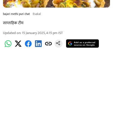
bajari methi puri chat
Esakal
साप्ताहिक टीम
Updated on
:
15 January 2025, 4:15 pm
IST
Add as a preferred
source on Google