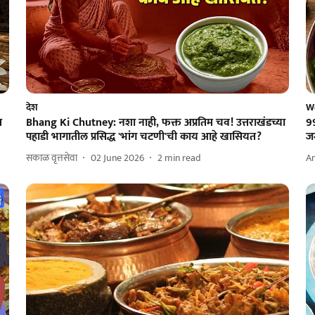
देश
W
स
Bhang Ki Chutney: नशा नाही, फक्त अप्रतिम चव! उत्तराखंडच्या
99
पहाडी भागातील प्रसिद्ध 'भांग चटणी'ची काय आहे खासियत?
ज
सकाळ वृत्तसेवा
02 June 2026
2
min read
A