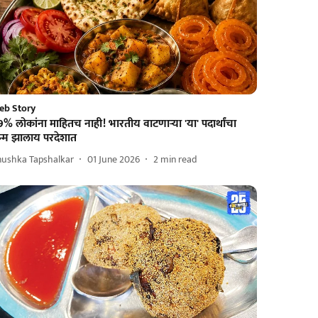
eb Story
% लोकांना माहितच नाही! भारतीय वाटणाऱ्या 'या' पदार्थांचा
न्म झालाय परदेशात
nushka Tapshalkar
01 June 2026
2
min read