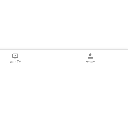
लाईव्ह TV
सकाळ+