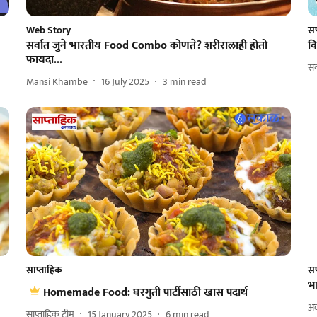
Web Story
सप
सर्वात जुने भारतीय Food Combo कोणते? शरीरालाही होतो
वि
फायदा...
सक
Mansi Khambe
16 July 2025
3
min read
साप्ताहिक
सप
भा
Homemade Food: घरगुती पार्टीसाठी खास पदार्थ
अ
साप्ताहिक टीम
15 January 2025
6
min read