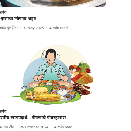
्तरंग
श्वासाचा ‘गोपाळ’ अड्डा!
ाळ वृत्तसेवा
31 May 2025
4
min read
्तरंग
रतीय खाद्यपदार्थ... पोषणाचे पॉवरहाऊस
वतरण टीम
26 October 2024
4
min read