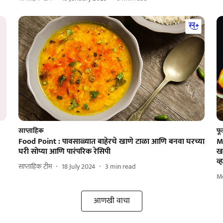
साप्ताहिक
फू
Food Point : पावसाळ्यात बाहेरचे खाणे टाळा आणि बनवा घरच्या
Ma
घरी सोप्या आणि पारंपरिक रेसिपी
खा
व्
साप्ताहिक टीम
18 July 2024
3
min read
M
आणखी वाचा