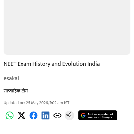
NEET Exam History and Evolution India
esakal
साप्ताहिक टीम
Updated on
:
25 May 2026, 7:02 am
IST
Add as a preferred
source on Google