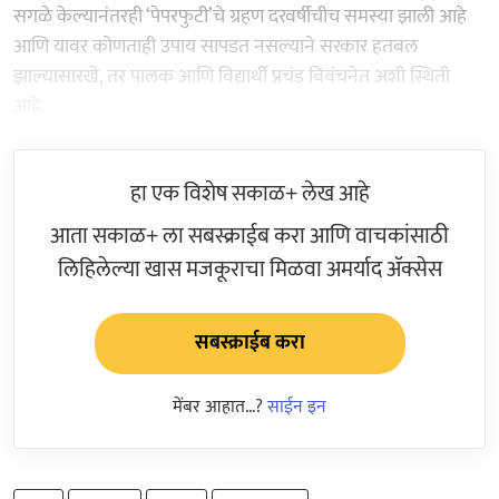
सगळे केल्यानंतरही ‘पेपरफुटी’चे ग्रहण दरवर्षीचीच समस्या झाली आहे
आणि यावर कोणताही उपाय सापडत नसल्याने सरकार हतबल
झाल्यासारखे, तर पालक आणि विद्यार्थी प्रचंड विवंचनेत अशी स्थिती
आहे.
हा एक विशेष सकाळ+ लेख आहे
आता सकाळ+ ला सबस्क्राईब करा आणि वाचकांसाठी
लिहिलेल्या खास मजकूराचा मिळवा अमर्याद ॲक्सेस
सबस्क्राईब करा
मेंबर आहात...?
साईन इन