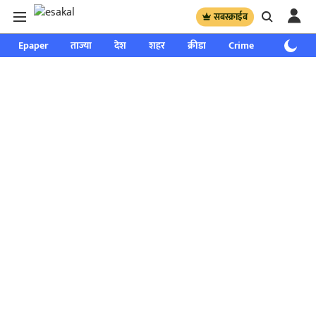
सबस्क्राईब
Epaper
ताज्या
देश
शहर
क्रीडा
Crime
साप्ताहिक