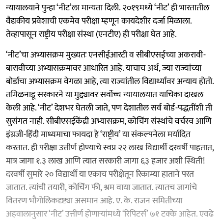
न्यायालयाने पुन्हा ‘नीट’ला मान्यता दिली. २०१९मध्ये ‘नीट’ ही भारतातील
वैद्यकीय प्रवेशाची एकमेव परीक्षा म्हणून कायदेशीर दर्जा मिळाला.
तेव्हापासून राष्ट्रीय परीक्षा संस्था (एनटीए) ही परीक्षा घेत आहे.
‘नीट’चा अभ्यासक्रम मुख्यतः एनसीईआरटी व सीबीएसईच्या अकरावी-
बारावीच्या अभ्यासक्रमावर आधारित आहे. याचाच अर्थ, ज्या राज्यांच्या
बोर्डांचा अभ्यासक्रम वेगळा आहे, त्या राज्यांतील विद्यार्थ्यांवर अन्याय होतो.
तमिळनाडू सरकारने या मुद्द्यावर सर्वोच्च न्यायालयात याचिका दाखल
केली आहे. ‘नीट’ देशभर घेतली जाते, पण देशातील सर्व बोर्ड-पद्धतींशी ती
सुसंगत नाही. सीबीएसईकेंद्री अभ्यासक्रम, कोचिंग संस्थांचे वर्चस्व आणि
इंग्रजी-हिंदी माध्यमाचा फायदा हे ‘राष्ट्रीय’ या संकल्पनेला मर्यादित
करतात. ही परीक्षा उत्तीर्ण होण्याचे स्वप्न २२ लाख विद्यार्थी दरवर्षी पाहतात,
मात्र जागा १.३ लाख आणि त्यात सरकारी जागा ६३ हजार अशी स्थिती!
दरवर्षी सुमारे २० विद्यार्थी या एकाच परीक्षेतून रिकाम्या हाताने परत
जातात. त्यांची तयारी, कोचिंग फी, श्रम वाया जातात. त्यातच जागांचे
वितरण भौगोलिकदृष्ट्या असमान आहे. ए. के. राजन समितीच्या
अहवालानुसार ‘नीट’ उत्तीर्ण होणाऱ्यांमध्ये ‘रिपिटर्स’ ७१ टक्के आहेत. एवढे