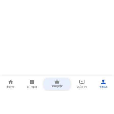
सबस्क्राईब
Home
E-Paper
लाईव्ह TV
सकाळ+