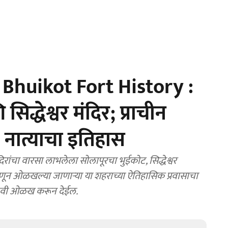
Bhuikot Fort History :
द्धेश्वर मंदिर; प्राचीन
ुट नात्याचा इतिहास
रांचा वारसा लाभलेला सोलापूरचा भुईकोट, सिद्धेश्वर
्हणून ओळखल्या जाणाऱ्या या शहराच्या ऐतिहासिक प्रवासाचा
ी नवी ओळख करून देईल.