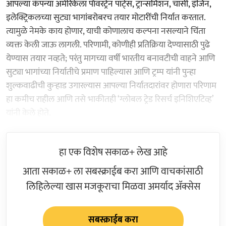
आपल्या कंपन्या अमेरिकेला पॉवरट्रेन पार्ट्स, ट्रान्समिशन, चासी, इंजिन,
इलेक्ट्रिकलच्या सुट्या भागांबरोबरच तयार मोटारींची निर्यात करतात.
त्यामुळे नेमके काय होणार, याची कोणालाच कल्पना नसल्याने चिंता
व्यक्त केली जाऊ लागली. परिणामी, कोणीही प्रतिक्रिया देण्यासाठी पुढे
येण्यास तयार नव्हते; परंतु मागच्या वर्षी भारतीय बनावटीची वाहने आणि
सुट्या भागांच्या निर्यातीचे प्रमाण पाहिल्यास आणि ट्रम्प यांनी पुन्हा
शुल्कवाढीची कुऱ्हाड उगारल्यास आपल्या निर्यातदारांवर होणारा परिणाम
हा कमीच राहील आणि तसे भाकीतही ‘ग्लोबल ट्रेड रिसर्च इनिशिएटिव्ह’
यांनी केले होते.
हा एक विशेष सकाळ+ लेख आहे
आता सकाळ+ ला सबस्क्राईब करा आणि वाचकांसाठी
लिहिलेल्या खास मजकूराचा मिळवा अमर्याद ॲक्सेस
सबस्क्राईब करा