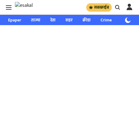
सबस्क्राईब
Epaper
ताज्या
देश
शहर
क्रीडा
Crime
साप्ताहिक