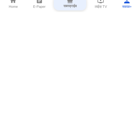
सबस्क्राईब
Home
E-Paper
लाईव्ह TV
सकाळ+
⌄
Marathi News
⌄
About Esakal
⌄
Digital Products
⌄
Sakal Programs
⌄
Print Products