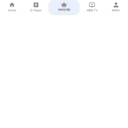
सबस्क्राईब
Home
E-Paper
लाईव्ह TV
सकाळ+
⌄
Marathi News
⌄
About Esakal
⌄
Digital Products
⌄
Sakal Programs