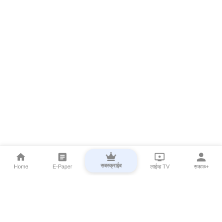
सबस्क्राईब
Home
E-Paper
लाईव्ह TV
सकाळ+