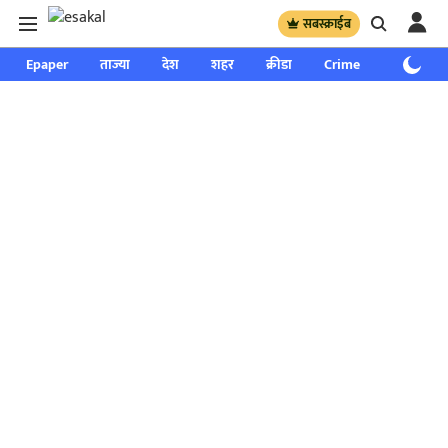
सबस्क्राईब
Epaper
ताज्या
देश
शहर
क्रीडा
Crime
साप्ताहिक