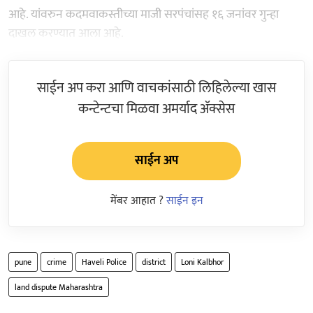
आहे. यांवरुन कदमवाकस्तीच्या माजी सरपंचांसह १६ जनांवर गुन्हा
दाखल करण्यात आला आहे.
साईन अप करा आणि वाचकांसाठी लिहिलेल्या खास
कन्टेन्टचा मिळवा अमर्याद ॲक्सेस
साईन अप
मेंबर आहात ?
साईन इन
pune
crime
Haveli Police
district
Loni Kalbhor
land dispute Maharashtra