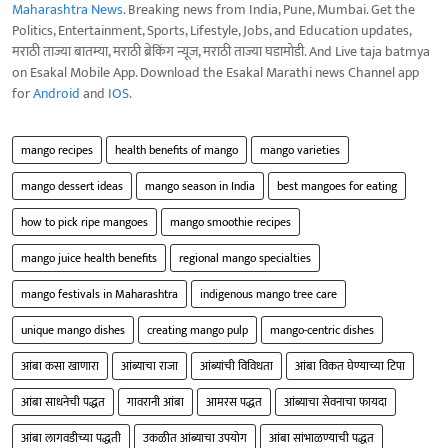
Maharashtra News
. Breaking news from India, Pune, Mumbai. Get the
Politics, Entertainment, Sports, Lifestyle, Jobs, and Education updates,
मराठी ताज्या बातम्या, मराठी ब्रेकिंग न्यूज, मराठी ताज्या घडामोडी. And Live taja batmya
on Esakal Mobile App. Download the Esakal Marathi news Channel app
for
Android
and
IOS
.
mango recipes
health benefits of mango
mango varieties
mango dessert ideas
mango season in India
best mangoes for eating
how to pick ripe mangoes
mango smoothie recipes
mango juice health benefits
regional mango specialties
mango festivals in Maharashtra
indigenous mango tree care
unique mango dishes
creating mango pulp
mango-centric dishes
आंबा कसा खाणारा
आंब्याचा राजा
आंब्यांची विविधता
आंबा विकत घेण्याच्या टिपा
आंबा साधनेची पद्धत
गावरानी आंबा
आमरस पद्धत
आंब्याचा सेवनाचा फायदा
आंबा लागवडीच्या पद्धती
उकळीत आंब्याचा उपयोग
आंबा सांभाळण्याची पद्धत