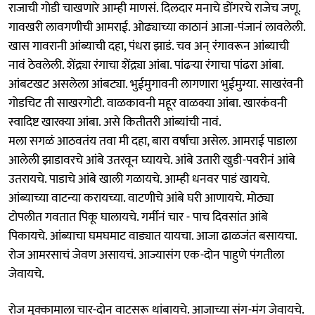
राजाची गोडी चाखणारे आम्ही माणसं. दिलदार मनाचे डोंगरचे राजेच जणू.
गावखरी लावगणीची आमराई. ओढ्याच्या काठानं आजा-पंजानं लावलेली.
खास गावरानी आंब्याची दहा, पंधरा झाडं. चव अन् रंगावरून आंब्याची
नावं ठेवलेली. शेंद्र्या रंगाचा शेंद्र्या आंबा. पांढऱ्या रंगाचा पांढरा आंबा.
आंबटखट असलेला आंबट्या. भुईमुगावनी लागणारा भुईमुग्या. साखरंवनी
गोडचिट ती साखरगोटी. वाळकावनी महूर वाळक्या आंबा. खारकंवनी
स्वादिष्ट खारक्या आंबा. असे कितीतरी आंब्यांची नावं.
मला सगळं आठवतंय तवा मी दहा, बारा वर्षांचा असेल. आमराई पाडाला
आलेली झाडावरचे आंबे उतरवून घ्यायचे. आंबे उतारी खुडी-पवरीनं आंबे
उतरायचे. पाडाचे आंबे खाली गळायचे. आम्ही धनवर पाडं खायचे.
आंब्याच्या वाटन्या करायच्या. वाटणीचे आंबे घरी आणायचे. मोठ्या
टोपलीत गवतात पिकू घालायचे. गर्मीनं चार - पाच दिवसांत आंबे
पिकायचे. आंब्याचा घमघमाट वाड्यात यायचा. आजा ढाळजंत बसायचा.
रोज आमरसाचं जेवण असायचं. आज्यासंग एक-दोन पाहुणे पंगतीला
जेवायचे.
रोज मुक्कामाला चार-दोन वाटसरू थांबायचे. आजाच्या संग-मंग जेवायचे.