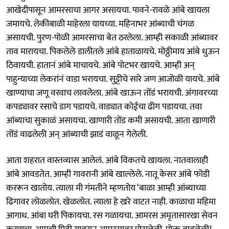
आखेदीपासून आमरसाचा आगर असायचा. पावने-रावळे आंबे खायला
जमायचे. लेकीबाळी माहेरला यायच्या. महिनाभर आंब्याची चंगळ
असायची. पुरण-पोळी आमरसाचा बेत ठरलेला. आम्ही सकाळी आंब्यावर
ताव मारायचा. पिकलेले डालीतले आंबे हाताळायचे. मोठ्ठीमाय आंबे धुऊन
ठिवायची. हातानं आंबे माचायचे. आंबे पोटभर खायचे. आम्ही अन्
पाहुन्याच्या लेकरांनं वाडा भरायचा. सुट्टीचे सारे जण आजोळी यायचे. आंबे
खाण्याचा जणू वरवाच लावलेला. आंबे खाऊन तोंडं भरायची. अंगावरच्या
कपड्यावर रसाचे डाग पडायचे. वाड्यात कोईचा ढीग पडायचा. तवा
आंब्याचा सुकाळं असायचा. खाणारी तोंड कमी असायची. आता खाणारी
तोंडं वाढलेली अन् आंब्याची झाडं वाळून गेलेली.
आता शहरात वास्तव्यास आलेलं. आंबे विकतचे खायला. नातवालाही
आंबे आवडतेत. आम्ही गावरानी आंबे खाल्लेले. नातू केसर आंबे फोडी
कररून खातोय. त्याला मी गंमतीने म्हणतोय ‘बाळा आम्ही आंब्याच्या
ढिगावर लोळलोत. खेळलोत. त्याला हे खरे वाटत नाही. काळाचा महिमा
आगाध. आंबा घरी पिकायचा. रस गळायचा. आमरस अमृतासारखा सेवन