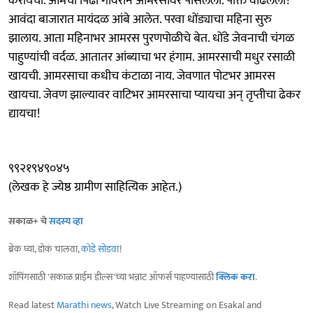
करायचा. आमची पिढी गावरान आमरसावर पोसलेली. पोक्त वाढलेली!
आवंदा बाजारात मायंदळ आंबे आलेत. परवा धोंड्याचा महिना सुरु
झालाय. आता महिनाभर आमरस पुरणपोळीचे बेत. धोंडे जेवनाची चंगळ
पाहुण्यांची वर्दळ. आतातर आंब्याचा भर हंगाम. आमरसाची मधुर रसाळी
खायची. आमरसाचा कधीच कंटाळा नाय. जेवणात पोटभर आमरस
खायचा. जेवण झाल्यावर वाटिभर आमरसाचा प्यायचा अन् तृप्तीचा ढेकर
द्यायचा!
९९२१९४९०४५
(लेखक हे ज्येष्ठ ग्रामीण साहित्यिक आहेत.)
सकाळ+ चे
सदस्य व्हा
ब्रेक घ्या, डोकं चालवा,
कोडे सोडवा
!
शॉपिंगसाठी 'सकाळ प्राईम डील्स'च्या भन्नाट ऑफर्स पाहण्यासाठी
क्लिक करा
.
Read latest
Marathi news
, Watch Live Streaming on Esakal and