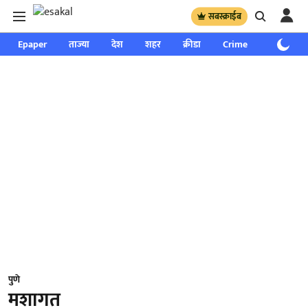
सबस्क्राईब
Epaper
ताज्या
देश
शहर
क्रीडा
Crime
साप्ताहिक
पुणे
मशागत