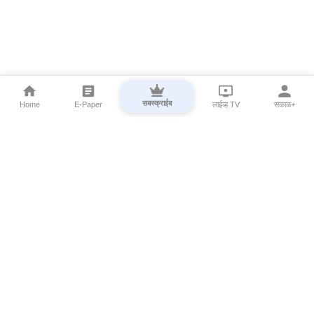
सबस्क्राईब
Home
E-Paper
लाईव्ह TV
सकाळ+
⌄
Marathi News
⌄
About Esakal
⌄
Digital Products