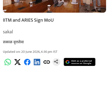
IITM and ARIES Sign MoU
sakal
सकाळ वृत्तसेवा
Updated on
:
20 June 2026, 4:36 pm
IST
Add as a preferred
source on Google