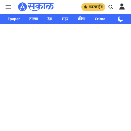
सबस्क्राईब
Epaper
ताज्या
देश
शहर
क्रीडा
Crime
साप्ताहिक