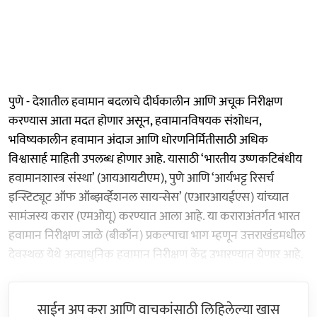
पुणे - देशातील हवामान बदलाचे दीर्घकालीन आणि अचूक निरीक्षण
करण्यास आता मदत होणार असून, हवामानविषयक संशोधन,
भविष्यकालीन हवामान अंदाज आणि धोरणनिर्मितीसाठी अधिक
विश्वासार्ह माहिती उपलब्ध होणार आहे. यासाठी ‘भारतीय उष्णकटिबंधीय
हवामानशास्त्र संस्था’ (आयआयटीएम), पुणे आणि ‘आर्यभट्ट रिसर्च
इन्स्टिट्यूट ऑफ ऑब्झर्व्हेशनल सायन्सेस’ (एआरआयईएस) यांच्यात
सामंजस्य करार (एमओयू) करण्यात आला आहे. या कराराअंतर्गत भारत
हवामान निरीक्षण जाळे (बीकॉन) प्रकल्पाचा भाग म्हणून उत्तराखंडमधील
देवस्थळ येथे अत्याधुनिक हवामान निरीक्षण केंद्र उभारण्यात येणार आहे.
साईन अप करा आणि वाचकांसाठी लिहिलेल्या खास