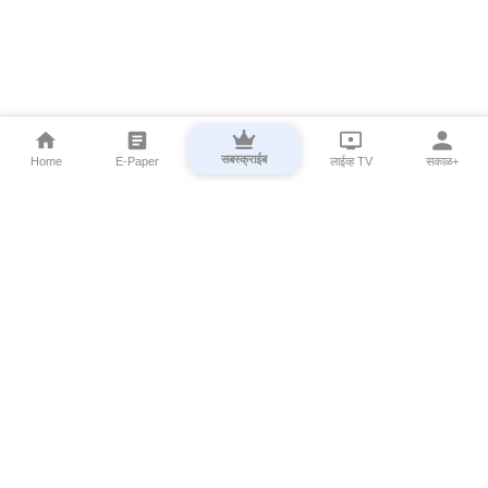
सबस्क्राईब
Home
E-Paper
लाईव्ह TV
सकाळ+
⌄
Marathi News
⌄
About Esakal