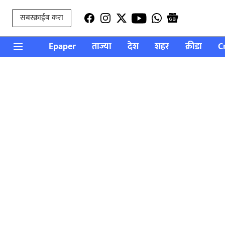
सबस्क्राईब करा
Epaper
ताज्या
देश
शहर
क्रीडा
C