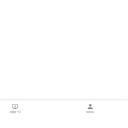
लाईव्ह TV
सकाळ+