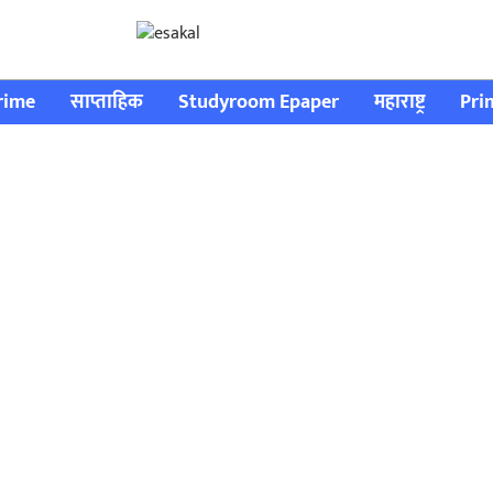
rime
साप्ताहिक
Studyroom Epaper
महाराष्ट्र
Pri