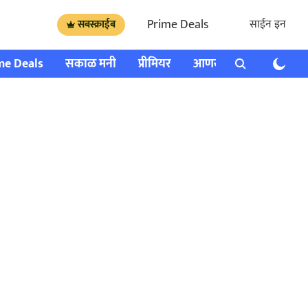
Prime Deals
साईन इन
सबस्क्राईब
me Deals
सकाळ मनी
प्रीमियर
आणखी
राशी भविष्य