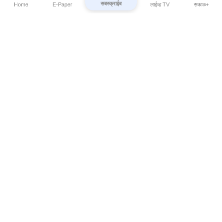
सबस्क्राईब
Home
E-Paper
लाईव्ह TV
सकाळ+
⌄
Marathi News
⌄
About Esakal
⌄
Digital Products
⌄
Sakal Programs
⌄
Print Products