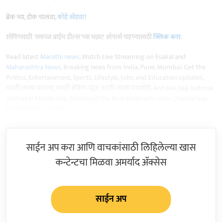
ब्रेक घ्या, डोकं चालवा,
कोडे सोडवा
!
शॉपिंगसाठी 'सकाळ प्राईम डील्स'च्या भन्नाट ऑफर्स पाहण्यासाठी
क्लिक करा
.
Read latest
Marathi news
, Watch Live Streaming on Esakal and
Maharashtra News
. Breaking news from India, Pune, Mumbai. Get the
Politics, Entertainment, Sports, Lifestyle, Jobs, and Education updates,
मराठी ताज्या बातम्या, मराठी ब्रेकिंग न्यूज, मराठी ताज्या घडामोडी. And Live taja batmya
on Esakal Mobile App. Download the Esakal Marathi news Channel app
for
Android
and
IOS
.
साईन अप करा आणि वाचकांसाठी लिहिलेल्या खास
कन्टेन्टचा मिळवा अमर्याद ॲक्सेस
साईन अप