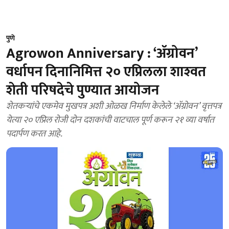
पुणे
Agrowon Anniversary : ‘ॲग्रोवन’
वर्धापन दिनानिमित्त २० एप्रिलला शाश्‍वत
शेती परिषदेचे पुण्यात आयोजन
शेतकऱ्यांचे एकमेव मुखपत्र अशी ओळख निर्माण केलेले ‘ॲग्रोवन’ वृत्तपत्र
येत्या २० एप्रिल रोजी दोन दशकांची वाटचाल पूर्ण करून २१ व्या वर्षात
पदार्पण करत आहे.