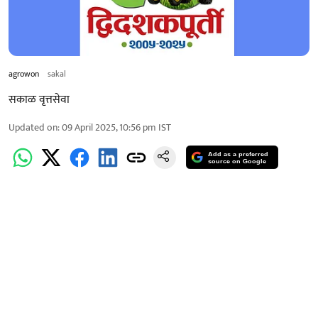
agrowon
sakal
सकाळ वृत्तसेवा
Updated on
:
09 April 2025, 10:56 pm
IST
Add as a preferred
source on Google