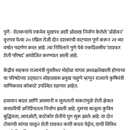
पुणे - शेतकऱ्यांचे एकमेव मुखपत्र अशी ओळख निर्माण केलेले ‘ॲग्रोवन’
वृत्तपत्र येत्या २० एप्रिल रोजी दोन दशकांची वाटचाल पूर्ण करून २१ व्या
वर्षात पदार्पण करत आहे. त्या निमित्ताने पुणे येथे एकदिवसीय ‘शाश्‍वत
शेती परिषद’ आयोजित करण्यात आली आहे.
केंद्रीय सहकार राज्यमंत्री मुरलीधर मोहोळ यांच्या अध्यक्षतेखाली होणाऱ्या
या परिषदेच्या उद्‍घाटन सोहळ्यास प्रमुख पाहुणे म्हणून राज्याचे कृषिमंत्री
माणिकराव कोकाटे उपस्थित राहणार आहेत.
हवामान बदल आणि आस्मानी व सुलतानी संकटांमुळे शेती क्षेत्रात
कमालीची अनिश्‍चितता निर्माण झाली आहे. दुसऱ्या बाजूला कृत्रिम
बुद्धिमत्ता, आयओटी, काटेकोर शेतीचे युग सुरू झाले आहे. या दोन
टोकांची सांगड घालून शेती शाश्‍वत कशी करता येईल, याची विविध