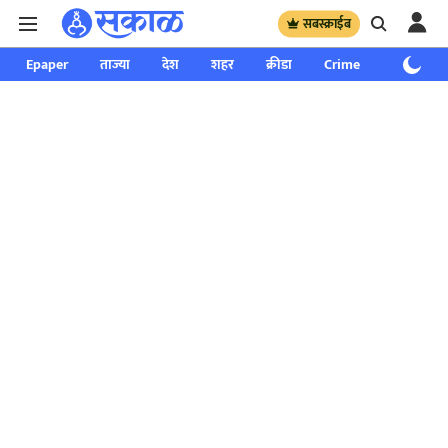
सबस्क्राईब
Epaper
ताज्या
देश
शहर
क्रीडा
Crime
साप्ताहिक