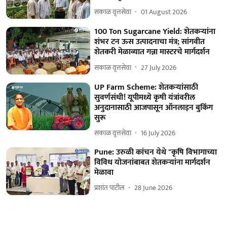
सकाळ वृत्तसेवा
01 August 2026
100 Ton Sugarcane Yield: शेतकऱ्यांना
शंभर टन ऊस उत्पादनाचा मंत्र; सांगवीत
शेतकरी मेळाव्यात गन्ना मास्टरचे मार्गदर्शन
सकाळ वृत्तसेवा
27 July 2026
UP Farm Scheme: शेतकऱ्यांसाठी
सुवर्णसंधी! यूपीमध्ये कृषी यंत्रांवरील
अनुदानासाठी आजपासून ऑनलाइन बुकिंग
सुरू
सकाळ वृत्तसेवा
16 July 2026
Pune: उरुळी कांचन येथे "कृषि विभागाच्या
विविध योजनांबाबत शेतकऱ्यांना मार्गदर्शन
मेळावा
प्रशांत पाटील
28 June 2026