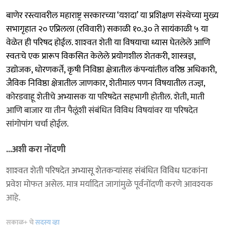
बाणेर रस्त्यावरील महाराष्ट्र सरकारच्या ‘यशदा’ या प्रशिक्षण संस्थेच्या मुख्य
सभागृहात २० एप्रिलला (रविवारी) सकाळी १०.३० ते सायंकाळी ५ या
वेळेत ही परिषद होईल. शाश्‍वत शेती या विषयाचा ध्यास घेतलेले आणि
स्वतःचे एक प्रारूप विकसित केलेले प्रयोगशील शेतकरी, शास्त्रज्ञ,
उद्योजक, धोरणकर्ते, कृषी निविष्ठा क्षेत्रातील कंपन्यांतील वरिष्ठ अधिकारी,
जैविक निविष्ठा क्षेत्रातील जाणकार, शेतीमाल पणन विषयातील तज्ज्ञ,
कोरडवाहू शेतीचे अभ्यासक या परिषदेत सहभागी होतील. शेती, माती
आणि बाजार या तीन पैलूंशी संबंधित विविध विषयांवर या परिषदेत
सांगोपांग चर्चा होईल.
...अशी करा नोंदणी
शाश्‍वत शेती परिषदेत अभ्यासू शेतकऱ्यांसह संबंधित विविध घटकांना
प्रवेश मोफत असेल. मात्र मर्यादित जागांमुळे पूर्वनोंदणी करणे आवश्यक
आहे.
सकाळ+ चे
सदस्य व्हा