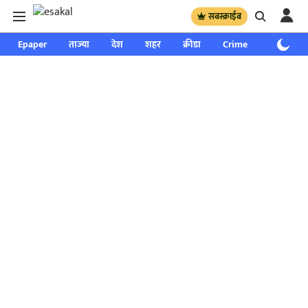
सबस्क्राईब
Epaper
ताज्या
देश
शहर
क्रीडा
Crime
साप्ताहिक