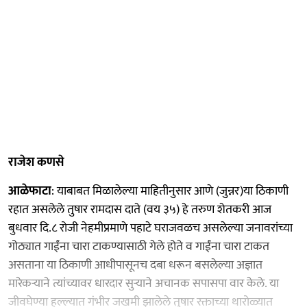
राजेश कणसे
आळेफाटा
: याबाबत मिळालेल्या माहितीनुसार आणे (जुन्नर)या ठिकाणी
रहात असलेले तुषार रामदास दाते (वय ३५) हे तरुण शेतकरी आज
बुधवार दि.८ रोजी नेहमीप्रमाणे पहाटे घराजवळच असलेल्या जनावरांच्या
गोठ्यात गाईंना चारा टाकण्यासाठी गेले होते व गाईंना चारा टाकत
असताना या ठिकाणी आधीपासूनच दबा धरून बसलेल्या अज्ञात
मारेकऱ्याने त्यांच्यावर धारदार सुऱ्याने अचानक सपासपा वार केले. या
जीवघेण्या हल्ल्यात गंभीर जखमी झालेले तुषार रक्ताच्या थारोळ्यात