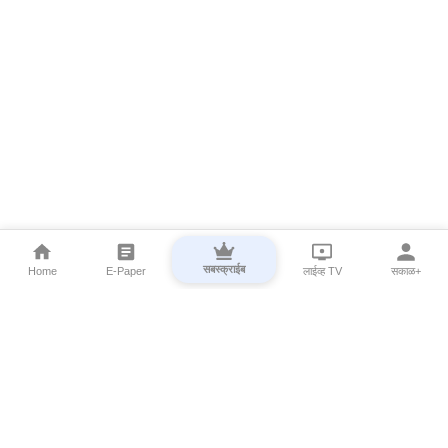
सबस्क्राईब
Home
E-Paper
लाईव्ह TV
सकाळ+