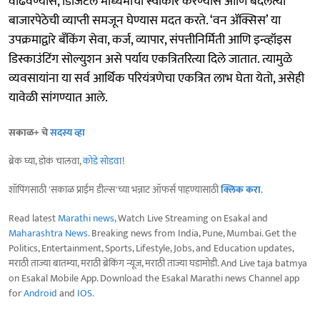
वाढवण्यास, डिजिटल माध्यमांचा स्वीकार करण्यास आणि बदलत्या
बाजारपेठेची व्याप्ती समजून घेण्यास मदत करते. ‘वन ॲक्सिस’ या
उपक्रमाद्वारे बँकिंग सेवा, कर्ज, व्यापार, संपत्तीनिर्मिती आणि इन्व्हॉइस
डिस्काउंटिंग सोल्युशन असे पर्याय एकत्रितरित्या दिले जातात. त्यामुळे
व्यवसायांना या सर्व आर्थिक परियंत्रणेचा एकत्रित लाभ घेता येतो, असेही
यावेळी सांगण्यात आले.
सकाळ+ चे
सदस्य व्हा
ब्रेक घ्या, डोकं चालवा,
कोडे सोडवा
!
शॉपिंगसाठी 'सकाळ प्राईम डील्स'च्या भन्नाट ऑफर्स पाहण्यासाठी
क्लिक करा
.
Read latest
Marathi news
, Watch Live Streaming on Esakal and
Maharashtra News
. Breaking news from India, Pune, Mumbai. Get the
Politics, Entertainment, Sports, Lifestyle, Jobs, and Education updates,
मराठी ताज्या बातम्या, मराठी ब्रेकिंग न्यूज, मराठी ताज्या घडामोडी. And Live taja batmya
on Esakal Mobile App. Download the Esakal Marathi news Channel app
for
Android
and
IOS
.