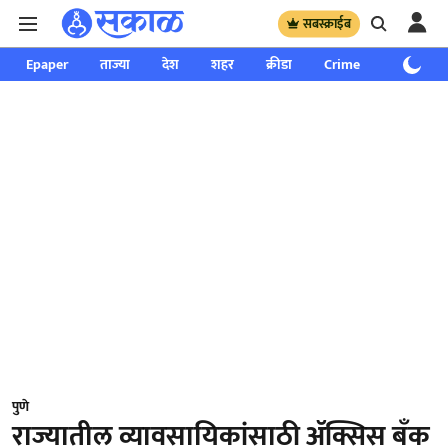
सबस्क्राईब
Epaper
ताज्या
देश
शहर
क्रीडा
Crime
साप्ताहिक
पुणे
राज्यातील व्यावसायिकांसाठी ॲक्सिस बँक