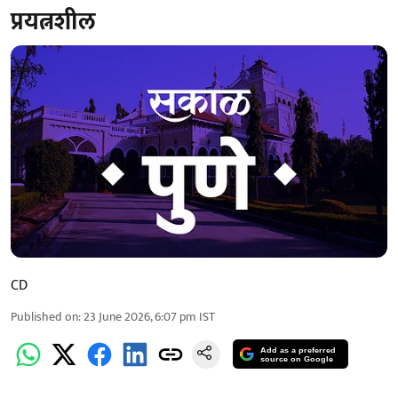
प्रयत्नशील
CD
Published on
:
23 June 2026, 6:07 pm
IST
Add as a preferred
source on Google