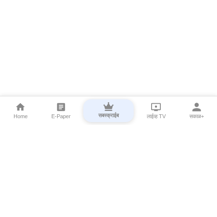
सबस्क्राईब
Home
E-Paper
लाईव्ह TV
सकाळ+