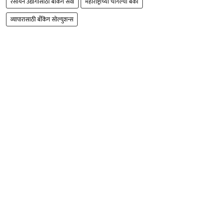
रसायन उद्योगांसाठी बँकिंग सेवा
महाराष्ट्राच्या चांगल्या बँका
व्यापारासाठी बँकिंग सोल्युशन्स