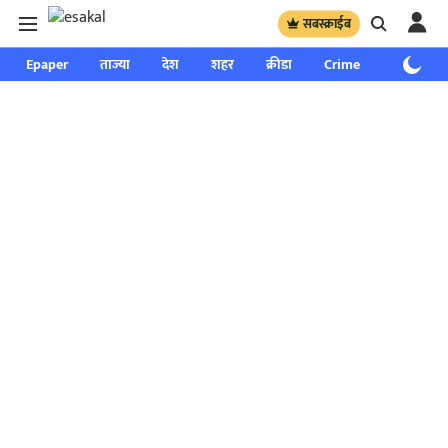
सबस्क्राईब
Epaper
ताज्या
देश
शहर
क्रीडा
Crime
साप्ताहिक