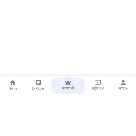
सबस्क्राईब
Home
E-Paper
लाईव्ह TV
सकाळ+