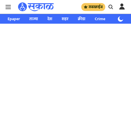
सबस्क्राईब
Epaper
ताज्या
देश
शहर
क्रीडा
Crime
साप्ताहिक