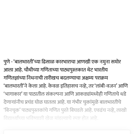
पुणे - ‘बालभारती’च्या ढिसाळ कारभाराचा आणखी एक नमुना समोर
आला आहे. चौथीच्या गणिताच्या पाठ्यपुस्तकात थेट भारतीय
गणितज्ञांच्या निधनाची तारीखच बदलण्याचा अक्षम्य पराक्रम
‘बालभारती’ने केला आहे. केवळ इतिहासच नव्हे, तर ‘लांबी-वजन’ आणि
‘भागाकार’ या पाठातील संकल्पना आणि आकड्यांमध्येही गणिताचे धडे
देणाऱ्यांनीच प्रचंड घोळ घातला आहे. या गंभीर चुकांमुळे बालभारतीचे
‘बिनचूक’ पाठ्यपुस्तकांचे गणित पुरते बिघडले आहे. एवढंच नव्हे, लाखो
विद्यार्थ्यांच्या भविष्याशी खेळ मांडल्याचे स्पष्ट होत आहे.