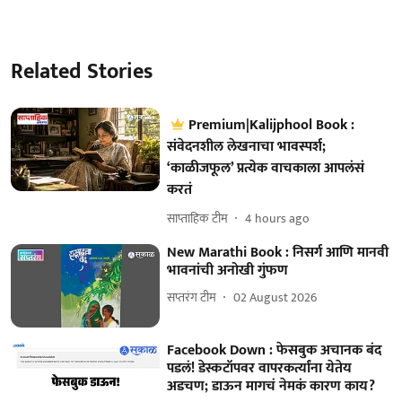
Related Stories
Premium|Kalijphool Book :
संवेदनशील लेखनाचा भावस्पर्श;
‘काळीजफूल’ प्रत्येक वाचकाला आपलंसं
करतं
साप्ताहिक टीम
4 hours ago
New Marathi Book : निसर्ग आणि मानवी
भावनांची अनोखी गुंफण
सप्तरंग टीम
02 August 2026
Facebook Down : फेसबुक अचानक बंद
पडलं! डेस्कटॉपवर वापरकर्त्यांना येतेय
अडचण; डाऊन मागचं नेमकं कारण काय?