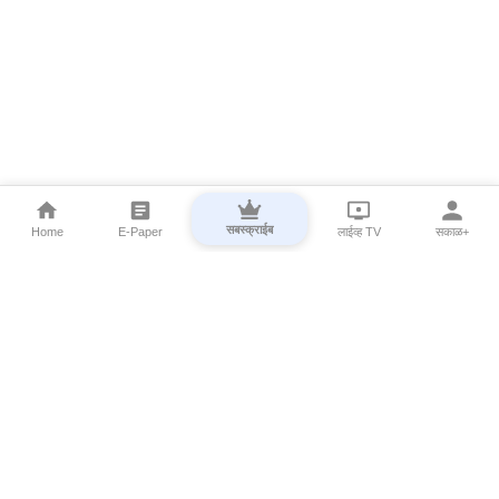
सबस्क्राईब
Home
E-Paper
लाईव्ह TV
सकाळ+
⌄
Marathi News