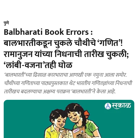
पुणे
Balbharati Book Errors :
बालभारतीकडून चुकले चौथीचे ‘गणित’!
रामानुजन यांच्या निधनाची तारीख चुकली;
‘लांबी-वजना’तही घोळ
‘बालभारती’च्या ढिसाळ कारभाराचा आणखी एक नमुना आला समोर.
चौथीच्या गणिताच्या पाठ्यपुस्तकात थेट भारतीय गणितज्ञांच्या निधनाची
तारीखच बदलण्याचा अक्षम्य पराक्रम ‘बालभारती’ने केला आहे.