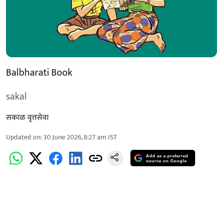
Balbharati Book
sakal
सकाळ वृत्तसेवा
Updated on
:
30 June 2026, 8:27 am
IST
Add as a preferred
source on Google