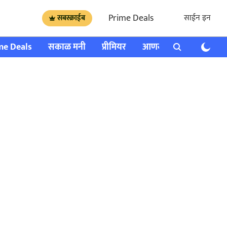
Prime Deals
साईन इन
सबस्क्राईब
me Deals
सकाळ मनी
प्रीमियर
आणखी
राशी भविष्य