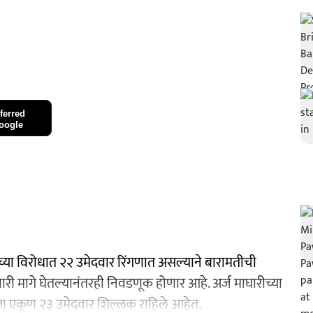
ferred
oogle
ार यांच्या विरोधात २२ उमेदवार रिंगणात असल्याने बारामतीची
ारी मागे घेतल्यानंतरही निवडणूक होणार आहे. अर्ज माघारीच्या
आता एकूण २३ उमेदवार शिल्लक राहिले आहेत.