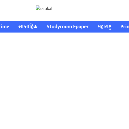
rime
साप्ताहिक
Studyroom Epaper
महाराष्ट्र
Pri