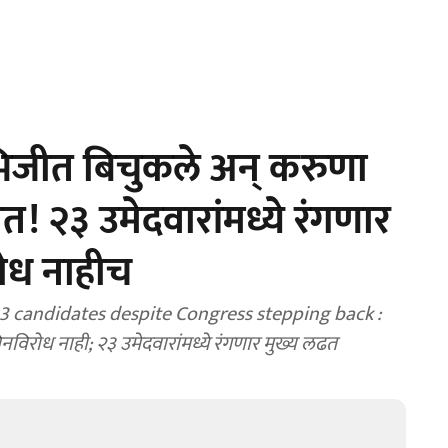
िजीत बिचुकले अन् करुणा
नात! २३ उमेदवारांमध्ये रंगणार
ोध नाहीच
3 candidates despite Congress stepping back :
नविरोध नाही; २३ उमेदवारांमध्ये रंगणार मुख्य लढत