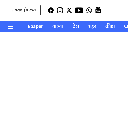
सबस्क्राईब करा
Epaper
ताज्या
देश
शहर
क्रीडा
C