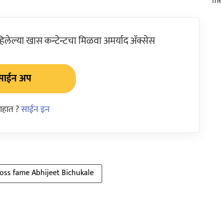
ेल्या खास कन्टेन्टचा मिळवा अमर्याद ॲक्सेस
साईन अप
आहात ?
साईन इन
oss fame Abhijeet Bichukale