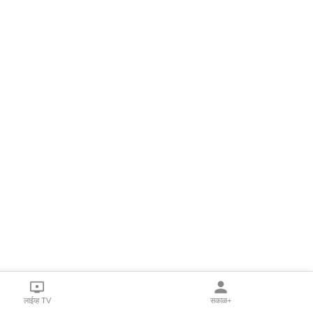
लाईव्ह TV
सकाळ+