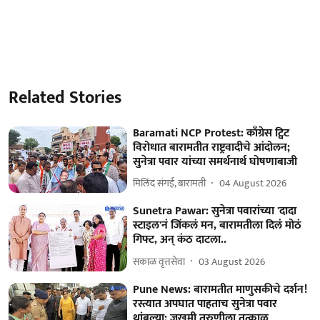
Related Stories
Baramati NCP Protest: काँग्रेस ट्विट
विरोधात बारामतीत राष्ट्रवादीचे आंदोलन;
सुनेत्रा पवार यांच्या समर्थनार्थ घोषणाबाजी
मिलिंद संगई, बारामती
04 August 2026
Sunetra Pawar: सुनेत्रा पवारांच्या 'दादा
स्टाइल'नं जिंकलं मन, बारामतीला दिलं मोठं
गिफ्ट, अन् कंठ दाटला..
सकाळ वृत्तसेवा
03 August 2026
Pune News: बारामतीत माणुसकीचे दर्शन!
रस्त्यात अपघात पाहताच सुनेत्रा पवार
थांबल्या; जखमी तरुणीला तत्काळ