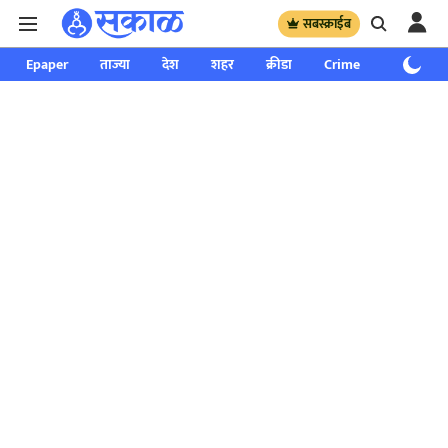
सबस्क्राईब
Epaper
ताज्या
देश
शहर
क्रीडा
Crime
साप्ताहिक