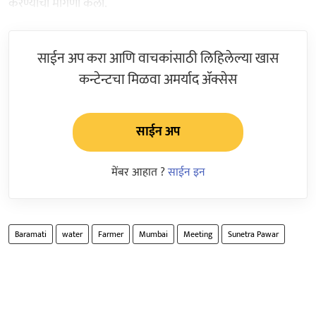
करण्याची मागणी केली.
साईन अप करा आणि वाचकांसाठी लिहिलेल्या खास
कन्टेन्टचा मिळवा अमर्याद ॲक्सेस
साईन अप
मेंबर आहात ?
साईन इन
Baramati
water
Farmer
Mumbai
Meeting
Sunetra Pawar