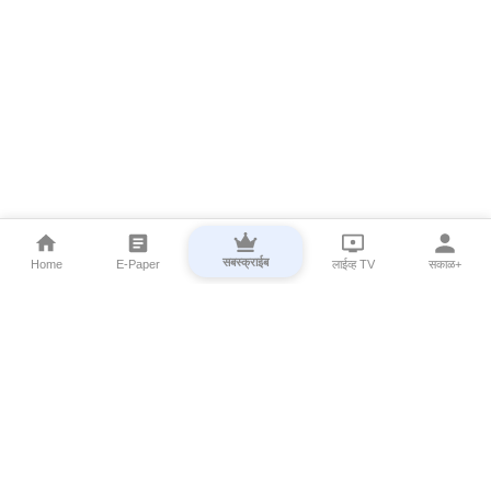
सबस्क्राईब
Home
E-Paper
लाईव्ह TV
सकाळ+