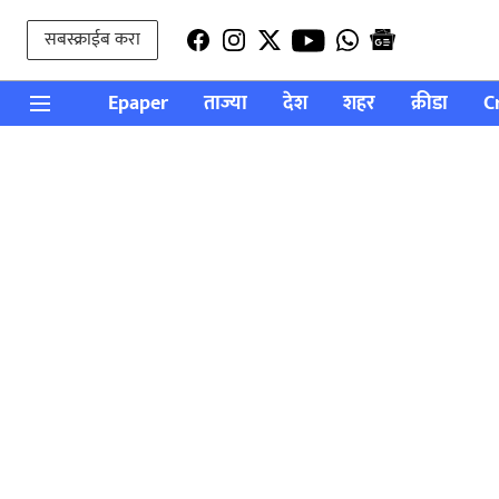
सबस्क्राईब करा
Epaper
ताज्या
देश
शहर
क्रीडा
C