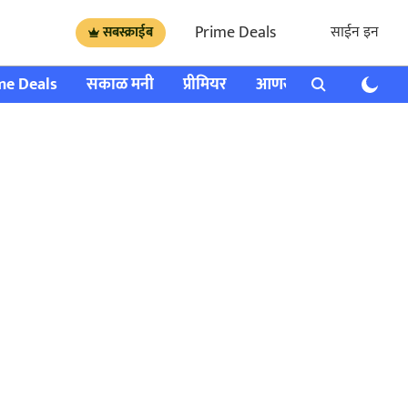
Prime Deals
साईन इन
सबस्क्राईब
me Deals
सकाळ मनी
प्रीमियर
आणखी
राशी भविष्य