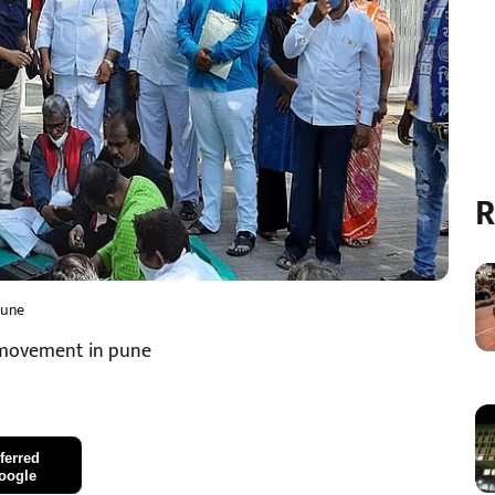
R
pune
 movement in pune
ferred
oogle