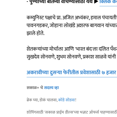
- पुण्याच्या बातम्या वाचण्यासाठी येथे
►
क्लिक क
कम्युनिस्ट पक्षाचे प्रा. अजित अभ्यंकर, हमाल पंचा
पावनगडकर, जोहाना लोखंडे अशरफ बागवान यांच्यास
झाले होते.
शेतकऱ्यांच्या मोर्चाला आणि 'भारत बंद'ला दलित पॅंथर
सुखदेव सोनवणे, शुभम सोनवणे, प्रकाश साळवे यांनी 
अकरावीच्या दुसऱ्या फेरीतील प्रवेशासाठी ७ हजार वि
सकाळ+ चे
सदस्य व्हा
ब्रेक घ्या, डोकं चालवा,
कोडे सोडवा
!
शॉपिंगसाठी 'सकाळ प्राईम डील्स'च्या भन्नाट ऑफर्स पाहण्यासा