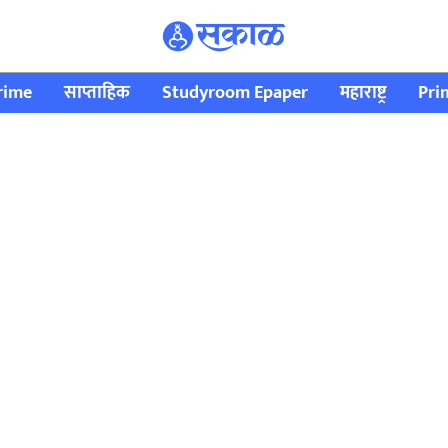
rime
साप्ताहिक
Studyroom Epaper
महाराष्ट्र
Pri