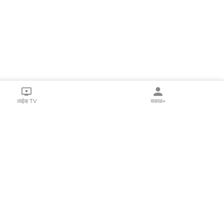
लाईव्ह TV
सकाळ+