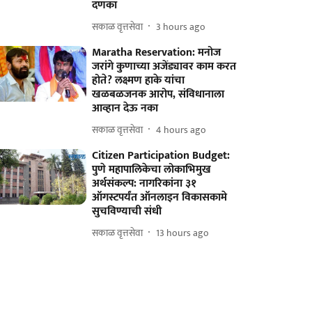
दणका
सकाळ वृत्तसेवा
3 hours ago
Maratha Reservation: मनोज
जरांगे कुणाच्या अजेंड्यावर काम करत
होते? लक्ष्मण हाके यांचा
खळबळजनक आरोप, संविधानाला
आव्हान देऊ नका
सकाळ वृत्तसेवा
4 hours ago
Citizen Participation Budget:
पुणे महापालिकेचा लोकाभिमुख
अर्थसंकल्प: नागरिकांना ३१
ऑगस्टपर्यंत ऑनलाइन विकासकामे
सुचविण्याची संधी
सकाळ वृत्तसेवा
13 hours ago