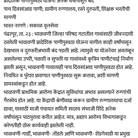
प्रादेशिक पाणीपुरवठा योजना अनेक वर्षांपासून बंद
पाच दिवसांआड पाणी; ग्रामीण रुग्णालय, रस्ते दुरुस्ती, शिक्षक भरतीची
मागणी
भारत नागणे : सकाळ वृत्तसेवा
पंढरपूर, ता. २३ : भाळवणी जिल्हा परिषद गटातील गावांसाठी जीवनदायी
ठरलेली भाळवणी प्रादेशिक पाणीपुरवठा योजना मागील काही वर्षांपासून
देखभाल व दुरुस्तीअभावी बंद पडली आहे. त्यामुळे या योजनेवर अवलंबून
असलेल्या उपरी, पळशी व सुपली या गावांमध्ये कृत्रिम पाणीटंचाई निर्माण
झाली असून, भाळवणी गावालाही पाच दिवसांआड पाणीपुरवठा होत आहे.
नियमित व पुरेशा प्रमाणात पाणीपुरवठा सुरू करावा, अशी मागणी
ग्रामस्थांकडून होत आहे.
भाळवणी प्राथमिक आरोग्य केंद्रात सुविधांचा अभाव असल्याने रुग्णांची
गैरसोय होत आहे. या केंद्राची श्रेणीवाढ करून ग्रामीण रुग्णालयाचा दर्जा
द्यावा, यासाठी माजी पंचायत समिती सदस्य संभाजी शिंदे अनेक
वर्षांपासून पाठपुरावा करीत आहेत. मात्र, अद्याप आरोग्य विभागाकडून
कोणतीही ठोस कार्यवाही झालेली नाही.
भाळवणी-गार्डी, भाळवणी- तोंडले आणि भाळवणी- शेंडगेवाडी या प्रमुख