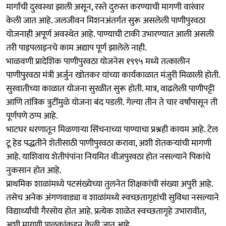
मार्गांची दुरवस्था झाली असून, रस्ते दुरुस्त करण्याची मागणी वारंवार
केली जात आहे. जलजीवन मिशनअंतर्गत सुरू असलेली पाणीपुरवठा
योजनाही अपूर्ण अवस्थेत आहे. पाण्याची टाकी उभारण्यात आली असली
तरी पाइपलाइनचे काम अद्याप पूर्ण झालेले नाही.
भाळवणी प्रादेशिक पाणीपुरवठा योजनेस १९९५ मध्ये तत्कालीन
पाणीपुरवठा मंत्री अर्जुन खोतकर यांच्या कार्यकाळात मंजुरी मिळाली होती.
सुरवातीच्या काळात योजना सुरळीत सुरू होती. मात्र, वाढलेली पाणीपट्टी
आणि तांत्रिक त्रुटींमुळे योजना बंद पडली. गेल्या तीन ते चार वर्षांपासून ती
पूर्णपणे ठप्प आहे.
भाटघर धरणातून मिळणाऱ्या सिंचनाच्या पाण्याचा प्रश्नही कायम आहे. टेल
टू हेड पद्धतीने शेतीसाठी पाणीपुरवठा करावा, अशी शेतकऱ्यांची मागणी
आहे. याशिवाय शेतीपंपांना नियमित वीजपुरवठा होत नसल्याने पिकांचे
नुकसान होत आहे.
प्राथमिक शाळांमध्ये पटसंख्येच्या तुलनेत शिक्षकांची संख्या अपुरी आहे.
तसेच अनेक अंगणवाड्या व शाळांमध्ये स्वच्छतागृहांची सुविधा नसल्याने
विद्यार्थ्यांची गैरसोय होत आहे. प्रत्येक शाळेत स्वच्छतागृहे उभारावीत,
अशी मागणी पालकांकडून केली जात आहे.