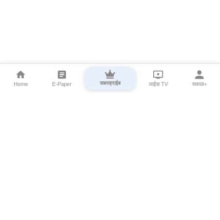
सबस्क्राईब
Home
E-Paper
लाईव्ह TV
सकाळ+
⌄
Marathi News
⌄
About Esakal