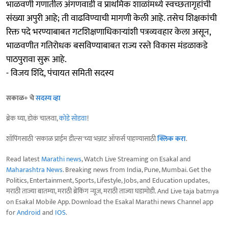
भाळवणी गणातील अंगणवाडी व प्राथमिक शाळांमध्ये स्वच्छतागृहांची
संख्या अपुरी आहे; ती वाढविण्याची मागणी केली आहे. तसेच शिक्षकांची
रिक्त पदे भरण्याबाबत गटशिक्षणाधिकाऱ्यांशी पत्रव्यवहार केला असून,
भाळवणीत गतिरोधक बसविण्याबाबत राज्य रस्ते विकास मंडळाकडे
पाठपुरावा सुरू आहे.
- विजय शिंदे, पंचायत समिती सदस्य
सकाळ+ चे
सदस्य व्हा
ब्रेक घ्या, डोकं चालवा,
कोडे सोडवा
!
शॉपिंगसाठी 'सकाळ प्राईम डील्स'च्या भन्नाट ऑफर्स पाहण्यासाठी
क्लिक करा
.
Read latest
Marathi news
, Watch Live Streaming on Esakal and
Maharashtra News
. Breaking news from India, Pune, Mumbai. Get the
Politics, Entertainment, Sports, Lifestyle, Jobs, and Education updates,
मराठी ताज्या बातम्या, मराठी ब्रेकिंग न्यूज, मराठी ताज्या घडामोडी. And Live taja batmya
on Esakal Mobile App. Download the Esakal Marathi news Channel app
for
Android
and
IOS
.