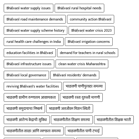
Bhāḷvaṇī water supply issues
Bhāḷvaṇī rural hospital needs
Bhāḷvaṇī road maintenance demands
community action Bhāḷvaṇī
Bhāḷvaṇī water supply scheme history
Bhāḷvaṇī water crisis 2023
rural health care challenges in India
Bhāḷvaṇī irrigation concerns
education facilities in Bhāḷvaṇī
demand for teachers in rural schools
Bhāḷvaṇī infrastructure issues
clean water crisis Maharashtra
Bhāḷvaṇī local governance
Bhāḷvaṇī residents' demands
reviving Bhāḷvaṇī's water facilities
भाळवणी पाणीपुरवठा समस्या
भाळवणी ग्रामीण रुग्णालय आवश्यकता
भाळवणी रस्ता दुरुस्ती मागणी
भाळवणी समुदायाचा निष्कर्ष
भाळवणी जलजीवन मिशन स्थिती
भाळवणी आरोग्य केंद्राची सुविधा
भाळवणीतील शिक्षण समस्या
भाळवणीतील शिक्षक भरती
भाळवणीतील शाळा आणि स्वच्छता समस्या
भाळवणीतील पाणी टंचाई