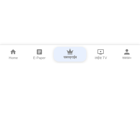
सबस्क्राईब
Home
E-Paper
लाईव्ह TV
सकाळ+
⌄
Marathi News
⌄
About Esakal