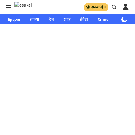
सबस्क्राईब
Epaper
ताज्या
देश
शहर
क्रीडा
Crime
साप्ताहिक