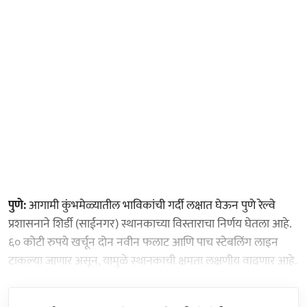
पुणे:
आगामी कुंभमेळ्यातील भाविकांची गर्दी लक्षात घेऊन पुणे रेल्वे
प्रशासनाने शिर्डी (साईनगर) स्थानकाच्या विस्ताराचा निर्णय घेतला आहे.
६० कोटी रुपये खर्चून दोन नवीन फलाट आणि पाच स्टेबलिंग लाइन
टाकल्या जाणार असून, यामुळे स्थानकाची क्षमता लक्षणीय वाढणार आहे.