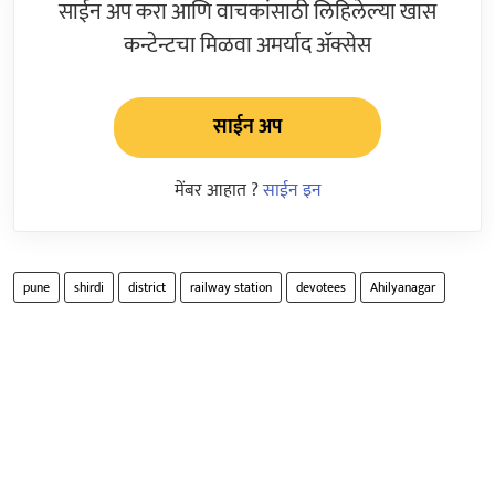
साईन अप करा आणि वाचकांसाठी लिहिलेल्या खास
कन्टेन्टचा मिळवा अमर्याद ॲक्सेस
साईन अप
मेंबर आहात ?
साईन इन
pune
shirdi
district
railway station
devotees
Ahilyanagar