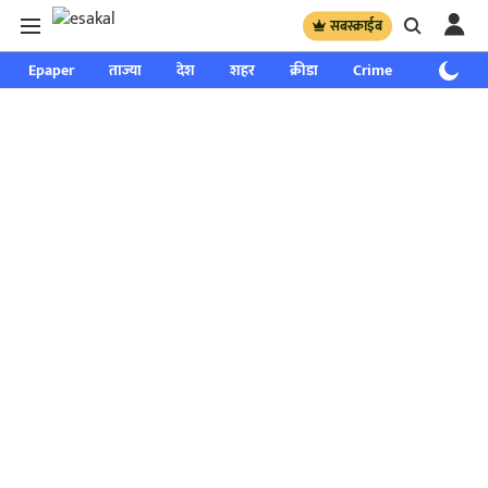
सबस्क्राईब
Epaper
ताज्या
देश
शहर
क्रीडा
Crime
साप्ताहिक