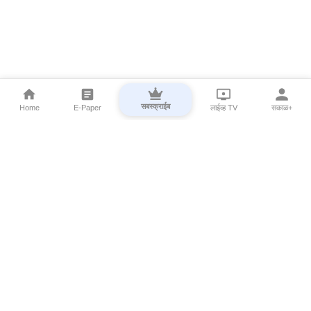
सबस्क्राईब
Home
E-Paper
लाईव्ह TV
सकाळ+
⌄
Marathi News
⌄
About Esakal
⌄
Digital Products