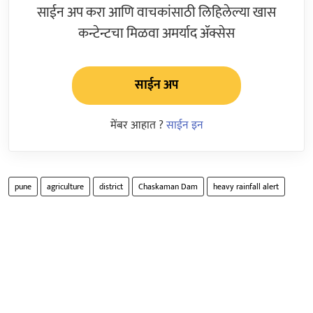
साईन अप करा आणि वाचकांसाठी लिहिलेल्या खास
कन्टेन्टचा मिळवा अमर्याद ॲक्सेस
साईन अप
मेंबर आहात ?
साईन इन
pune
agriculture
district
Chaskaman Dam
heavy rainfall alert