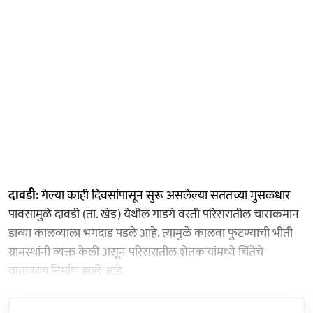
दावडी:
गेल्या काही दिवसांपासून सुरू असलेल्या सततच्या मुसळधार
पावसामुळे दावडी (ता. खेड) येथील गाडगे वस्ती परिसरातील चासकमान
डाव्या कालव्याला भगदाड पडले आहे. त्यामुळे कालवा फुटण्याची भीती
ग्रामस्थांनी व्यक्त केली असून परिसरातील शेतकऱ्यांमध्ये चिंतेचे
वातावरण निर्माण झाले आहे.