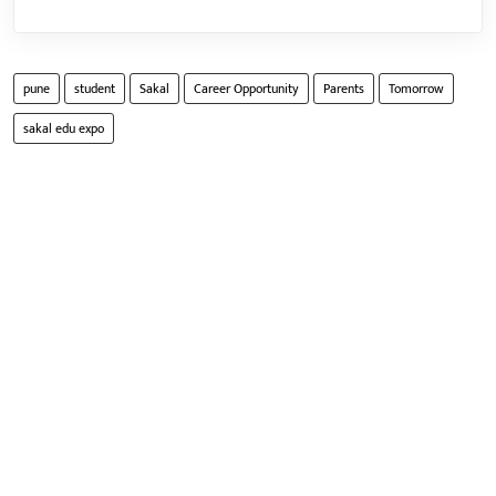
pune
student
Sakal
Career Opportunity
Parents
Tomorrow
sakal edu expo