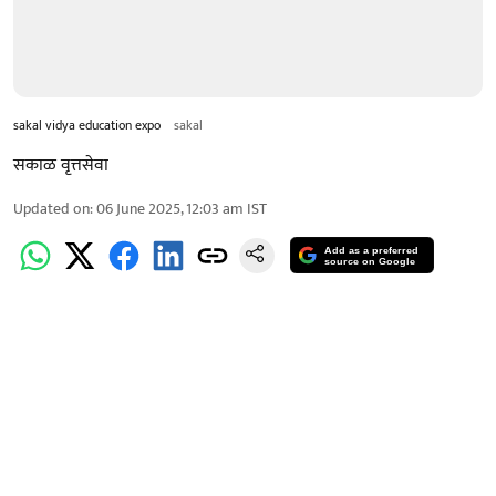
sakal vidya education expo
sakal
सकाळ वृत्तसेवा
Updated on
:
06 June 2025, 12:03 am
IST
Add as a preferred
source on Google