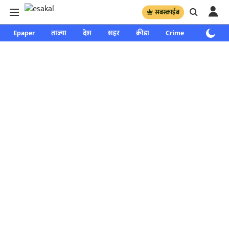
सबस्क्राईब
Epaper
ताज्या
देश
शहर
क्रीडा
Crime
साप्ताहिक