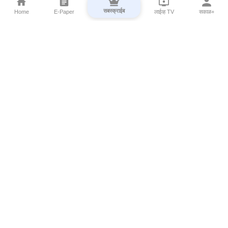
सबस्क्राईब
Home
E-Paper
लाईव्ह TV
सकाळ+
⌄
Marathi News
⌄
About Esakal
⌄
Digital Products
⌄
Sakal Programs
⌄
Print Products