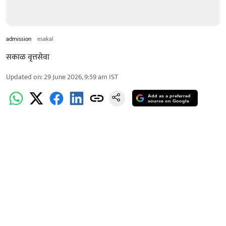
admission
esakal
सकाळ वृत्तसेवा
Updated on
:
29 June 2026, 9:59 am
IST
Add as a preferred
source on Google