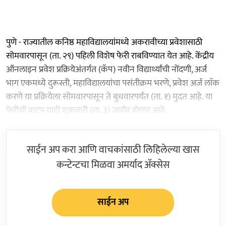
पुणे - राज्यातील कनिष्ठ महाविद्यालयांमध्ये अकरावीच्या प्रवेशासाठी
सोमवारपासून (ता. २९) पहिली विशेष फेरी राबविण्यात येत आहे. केंद्रीय
ऑनलाइन प्रवेश प्रक्रियेअंतर्गत (कॅप) नवीन विद्यार्थ्यांची नोंदणी, अर्ज
भाग एकमध्ये दुरूस्ती, महाविद्यालयांचा पसंतीक्रम भरणे, प्रवेश अर्ज लाॅक
करणे या प्रक्रियेला सोमवारपासून ते बुधवारपर्यंत (ता. १) मुदत आहे. या
फेरीची वाटप यादी शुक्रवारी (ता. ३) जाहीर होणार आहे.
साईन अप करा आणि वाचकांसाठी लिहिलेल्या खास
कन्टेन्टचा मिळवा अमर्याद ॲक्सेस
साईन अप