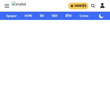
सबस्क्राईब
Epaper
ताज्या
देश
शहर
क्रीडा
Crime
साप्ताहिक