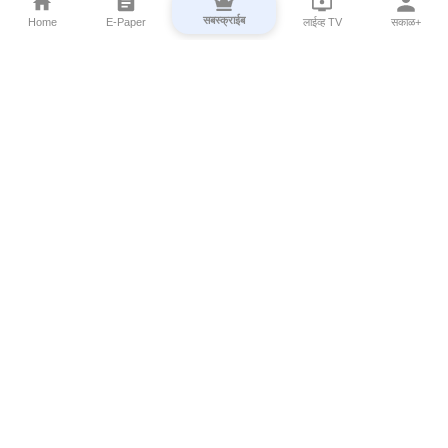
सबस्क्राईब
Home
E-Paper
लाईव्ह TV
सकाळ+
⌄
Marathi News
⌄
About Esakal
⌄
Digital Products
⌄
Sakal Programs
⌄
Print Products