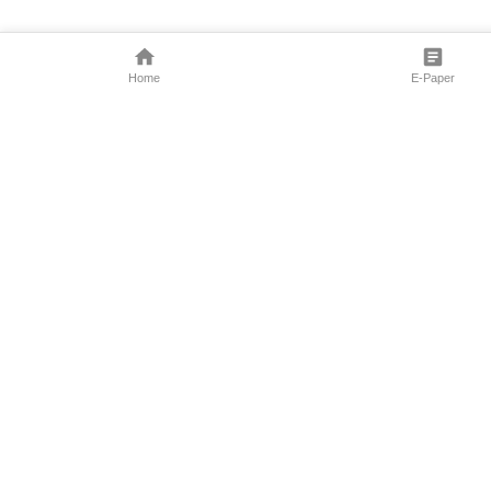
Home
E-Paper
Follow Us
Marathi News
Maharashtra N
Entertainment 