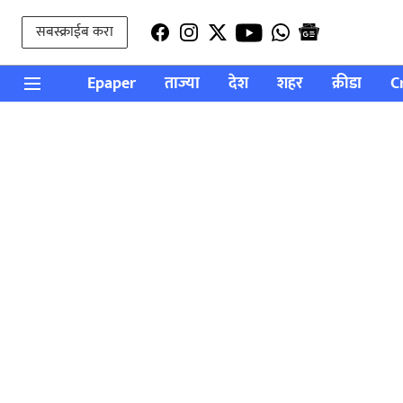
सबस्क्राईब करा
Epaper
ताज्या
देश
शहर
क्रीडा
C