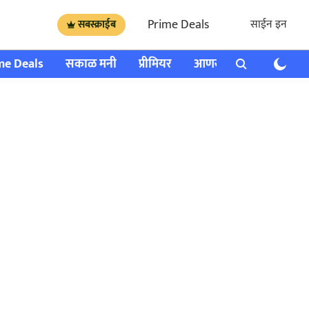
Prime Deals
साईन इन
सबस्क्राईब
me Deals
सकाळ मनी
प्रीमियर
आणखी
राशी भविष्य