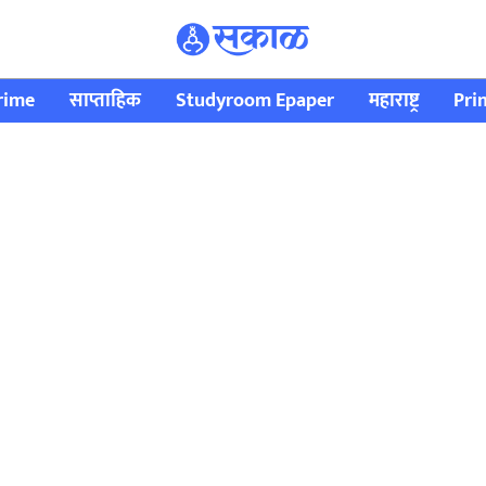
rime
साप्ताहिक
Studyroom Epaper
महाराष्ट्र
Pri