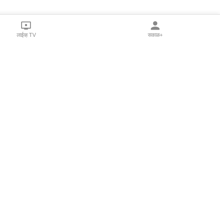
लाईव्ह TV
सकाळ+
l Programs
Print Products
Sakal Saptahik
hka
Family Doctor