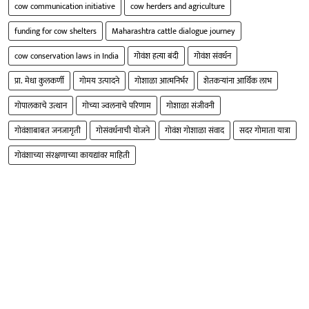
cow communication initiative
cow herders and agriculture
funding for cow shelters
Maharashtra cattle dialogue journey
cow conservation laws in India
गोवंश हत्या बंदी
गोवंश संवर्धन
प्रा. मेधा कुलकर्णी
गोमय उत्पादने
गोशाळा आत्मनिर्भर
शेतकऱ्यांना आर्थिक लाभ
गोपालकाचे उत्थान
गोच्या ज्वलनाचे परिणाम
गोशाळा संजीवनी
गोवंशाबाबत जनजागृती
गोसंवर्धनाची योजने
गोवंश गोशाळा संवाद
सदर गोमाता यात्रा
गोवंशाच्या संरक्षणाच्या कायद्यांवर माहिती