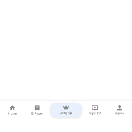
सबस्क्राईब
Home
E-Paper
लाईव्ह TV
सकाळ+