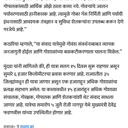
गोपालकांसाठी आर्थिक ओझे ठरता कामा नये. गोवऱ्यांचे ज्वलन
पर्यावरणासाठी हानीकारक आहे. त्यामुळे गोबर गॅस निर्मिती आणि पर्यायी
इंधनासाठी आवश्यक तंत्रज्ञान व सुविधा शेतकऱ्यांना उपलब्ध करून देणे
गरजेचे आहे.’’
कठारिया म्हणाले, ‘‘या संवाद यात्रेमुळे गोवंश संवर्धनाबाबत व्यापक
जनजागृती होईल आणि गोशाळांच्या बळकटीकरणाला चालना मिळेल.’’
मुंदडा यांनी सांगितले की, ही यात्रा सलग १५ दिवस सुरू राहणार असून
सुमारे ६ हजार किलोमीटरचा प्रवास करणार आहे. राज्यातील ३५
जिल्ह्यांमधून ही यात्रा जाणार असून एक हजाराहून अधिक गोशाळांचा
प्रत्यक्ष सहभाग असेल. या कालावधीत १५ हजारांहून अधिक गोशाळा
संचालक, गोरक्षक, गोपालक आणि शेतकऱ्यांशी थेट संवाद साधला
जाणार आहे. यात्रेचा समारोप ५ जुलै रोजी नागपूर येथे मुख्यमंत्री देवेंद्र
फडणवीस यांच्या उपस्थितीत होणार आहे.
सकाळ+ चे
सदस्य व्हा