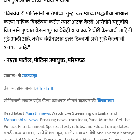
व राहुल शेलार यांच्या पथकाने केली.
"बिबवेवाडी पोलिसांनी आरोपीच्या गुन्हा करण्याच्या पद्धतीचा अभ्यास
करुन तांत्रिक विश्‍लेषण करीत त्यास अटक केली. आरोपीने यापुर्वीही
विमानाने पुण्यात येऊन भुगाव येथेही याच प्रकारे चोरी केल्याची माहिती
पुढे आली आहे. तसेच चंदीगडसह इतर ठिकाणी असे गुन्हे केल्याची
शक्‍यता आहे.''
- नम्रता पाटील, पोलिस उपायुक्त, परिमंडळ
सकाळ+ चे
सदस्य व्हा
ब्रेक घ्या, डोकं चालवा,
कोडे सोडवा
!
शॉपिंगसाठी 'सकाळ प्राईम डील्स'च्या भन्नाट ऑफर्स पाहण्यासाठी
क्लिक करा
.
Read latest
Marathi news
, Watch Live Streaming on Esakal and
Maharashtra News
. Breaking news from India, Pune, Mumbai. Get the
Politics, Entertainment, Sports, Lifestyle, Jobs, and Education updates,
मराठी ताज्या बातम्या, मराठी ब्रेकिंग न्यूज, मराठी ताज्या घडामोडी. And Live taja batmya
on Esakal Mobile App. Download the Esakal Marathi news Channel app