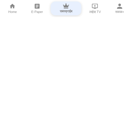
सबस्क्राईब
Home
E-Paper
लाईव्ह TV
सकाळ+
⌄
Marathi News
⌄
About Esakal
⌄
Digital Products
⌄
Sakal Programs
⌄
Print Products