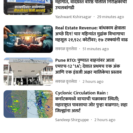
महागात, वादग्रस्त वरिष्ठ पोलीस निरीक्षकाची
उचलबांगडी
Yashwant Kshirsagar
29 minutes ago
Real Estate Revenue: बांधकाम क्षेत्राला
अच्छे दिन! चार महिन्यांत मुद्रांक विभागाचा
महसूल २१,९२८ कोटींवर; १७ टक्क्यांनी वाढ
सकाळ वृत्तसेवा
51 minutes ago
Pune RTO: पुण्यात वाहनांवर आता
एमएच-12 ‘1A’; देशात प्रथमच एक अंक
आणि एक इंग्रजी अक्षर मालिकेचा प्रस्ताव
सकाळ वृत्तसेवा
2 hours ago
Cyclonic Circulation Rain :
कर्नाटकमध्ये वाऱ्याची चक्राकार स्थिती;
महाराष्ट्रात पावसाचा जोर पुन्हा वाढणार; सहा
जिल्ह्यांना अलर्ट
Sandeep Shirguppe
2 hours ago