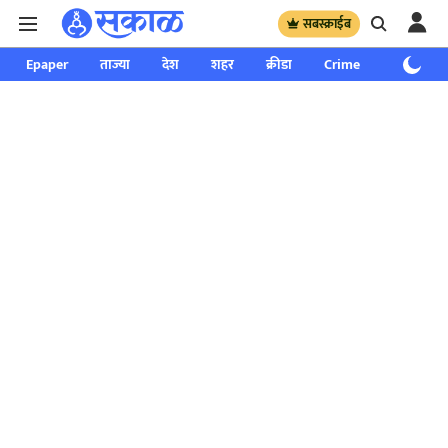
सबस्क्राईब
Epaper
ताज्या
देश
शहर
क्रीडा
Crime
साप्ताहिक