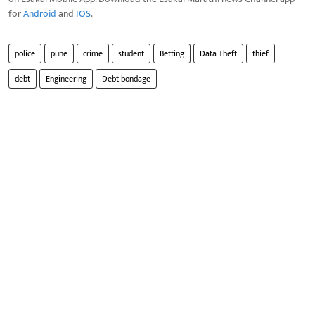
for
Android
and
IOS
.
police
pune
crime
student
Betting
Data Theft
thief
debt
Engineering
Debt bondage