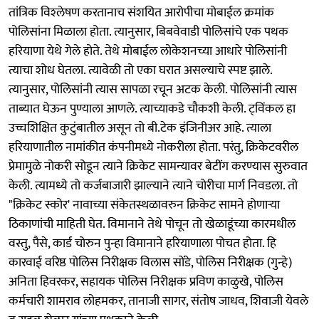
तांत्रिक विश्‍लेषण करतानाच संशयित आरोपीचा मोबाईल क्रमांक
पोलिसांना मिळाला होता. त्यानुसार, बिबवेवाडी पोलिसांचे एक पथक
हरियाणा येथे गेले होते. तेथे मोबाईल लोकेशनच्या आधारे पोलिसांनी
त्याचा शोध घेतला. त्यावेळी तो एका घरात असल्याचे स्पष्ट झाले.
त्यानुसार, पोलिसांनी त्यास सापळा रचून अटक केली. पोलिसांनी त्यास
ताब्यात घेऊन पुण्याला आणले. त्याच्याकडे चौकशी केली. ट्‌विंकल हा
उच्चशिक्षित कुटुंबातील असून तो बी.टेक इंजिनीअर आहे. त्याला
हरियाणातील नामांकीत कंपनीमध्ये नोकरीला होता. परंतु, क्रिकेटवरील
प्रेमामुळे नोकरी सोडून त्याने क्रिकेट सामन्यावर बेटींग करण्यास सुरुवात
केली. त्यामध्ये तो कर्जबाजारी झाल्याने त्याने चोरीचा मार्ग निवडला. तो
"क्रिकेट स्कोर' नावाच्या संकेतस्थळावरुन क्रिकेट सामने होणाऱ्या
ठिकाणांची माहिती घेत. विमानाने तेथे पोचून तो खेळाडूंच्या कारमधील
वस्तु, पैसे, कार्ड चोरुन पुन्हा विमानाने हरियाणाला पोचत होता. हि
कारवाई वरिष्ठ पोलिस निरीक्षक विलास सोंडे, पोलिस निरीक्षक (गुन्हे)
अनिता हिवरकर, सहायक पोलिस निरीक्षक प्रविण काळुखे, पोलिस
कर्मचारी शामराव लोहमकर, तानाजी सागर, संतोष जाधव, शिवाजी येवले