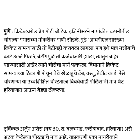
पुणे
: क्रिकेटवरील प्रेमापोटी बी.टेक इंजिनीअरने नामांकीत कंपनीतील
चांगल्या पगाराच्या नोकरीवर पाणी सोडले. पुढे "आयपीएल'सारख्या
क्रिकेट सामन्यांसाठी तो बेटींगही करायला लागला. पण इथे मात्र नशीबाचे
काटे उलटे फिरले, बेटींगमुळे तो कर्जबाजारी झाला, त्यातुन बाहेर
पडण्यासाठी अखेर त्याने चोरीचा मार्ग पत्करला. विमानाने क्रिकेट
सामन्यांच्या ठिकाणी पोचून तेथे खेळाडूंचे टॅब, वस्तु, डेबीट कार्ड, पैसे
चोरणाऱ्या या उच्चशिक्षित चोरट्याला बिबवेवाडी पोलिसांनी मात्र थेट
हरियाणात जाऊन बेड्या ठोकल्या.
ट्‌विंकल अर्जुन अरोरा (वय 30, रा. बलभगड, फरीदाबाद, हरियाणा) असे
अटक केलेल्या चोरट्याचे नाव आहे. याप्रकरणी एका नागरीकाने