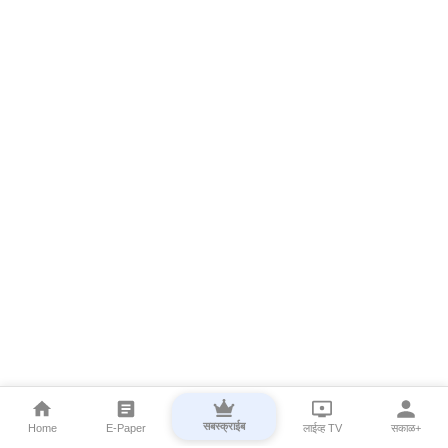
सबस्क्राईब
Home
E-Paper
लाईव्ह TV
सकाळ+