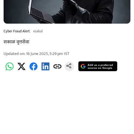
Cyber Fraud Alert
esakal
सकाळ वृत्तसेवा
Updated on
:
16 June 2025, 5:29 pm
IST
Add as a preferred
source on Google