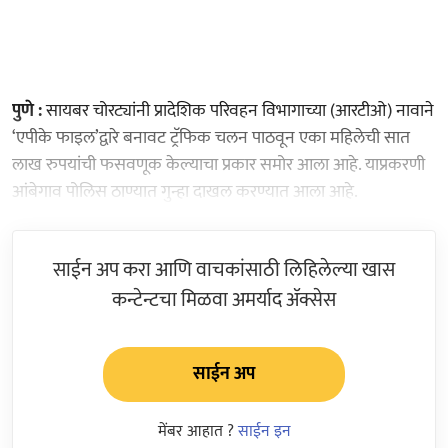
पुणे :
सायबर चोरट्यांनी प्रादेशिक परिवहन विभागाच्या (आरटीओ) नावाने
‘एपीके फाइल’द्वारे बनावट ट्रॅफिक चलन पाठवून एका महिलेची सात
लाख रुपयांची फसवणूक केल्याचा प्रकार समोर आला आहे. याप्रकरणी
आंबेगाव पोलिस ठाण्यात गुन्हा दाखल करण्यात आला आहे.
साईन अप करा आणि वाचकांसाठी लिहिलेल्या खास
कन्टेन्टचा मिळवा अमर्याद ॲक्सेस
साईन अप
मेंबर आहात ?
साईन इन