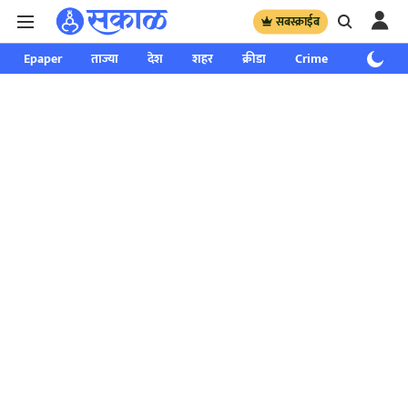
सबस्क्राईब
Epaper
ताज्या
देश
शहर
क्रीडा
Crime
साप्ताहिक