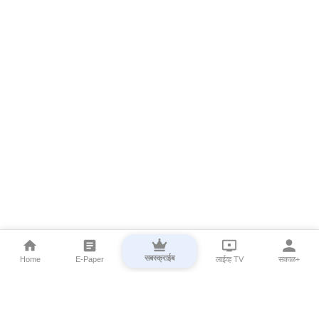
सबस्क्राईब
Home
E-Paper
लाईव्ह TV
सकाळ+