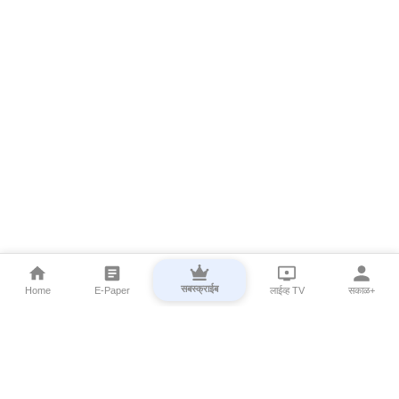
सबस्क्राईब
Home
E-Paper
लाईव्ह TV
सकाळ+