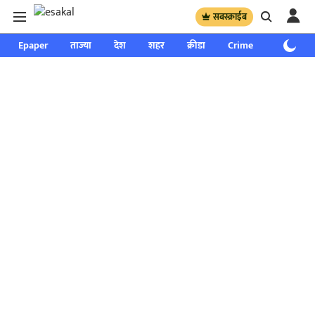
सबस्क्राईब
Epaper
ताज्या
देश
शहर
क्रीडा
Crime
साप्ताहिक