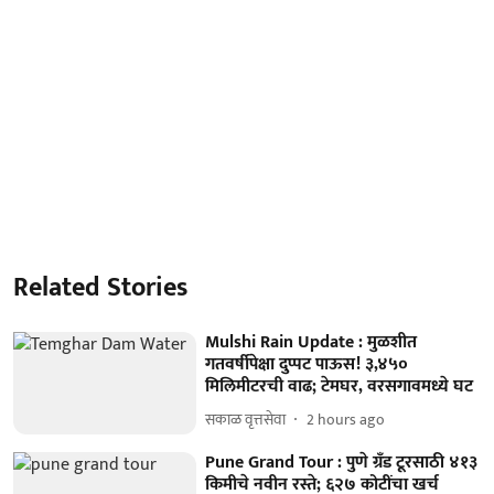
Related Stories
Mulshi Rain Update : मुळशीत
गतवर्षीपेक्षा दुप्पट पाऊस! ३,४५०
मिलिमीटरची वाढ; टेमघर, वरसगावमध्ये घट
सकाळ वृत्तसेवा
2 hours ago
Pune Grand Tour : पुणे ग्रँड टूरसाठी ४१३
किमीचे नवीन रस्ते; ६२७ कोटींचा खर्च