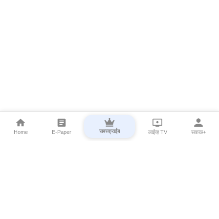
सबस्क्राईब
Home
E-Paper
लाईव्ह TV
सकाळ+