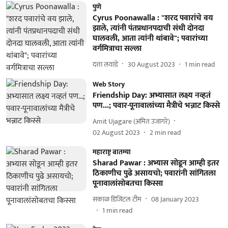
पुणे
Cyrus Poonawalla : "शरद पवारांचे वय
झाले, त्यांनी पंतप्रधानपदाची संधी दोनदा
घालवली, आता त्यांनी थांबावे"; पवारांच्या
वर्गमित्राचा सल्ला
दत्ता लवांडे
30 August 2023
1
min read
Web Story
Friendship Day: अभ्यासात लक्ष्य नव्हतं
पण...; पवार-पूनावालांच्या मैत्रीचे भन्नाट किस्से
Amit Ujagare (अमित उजागरे)
02 August 2023
2
min read
महाराष्ट्र बातम्या
Sharad Pawar : अभ्यास सोडून आम्ही इतर
ठिकाणीच पुढे असायचो; पवारांनी सांगितला
पूनावालांसोबतचा किस्सा
सकाळ डिजिटल टीम
08 January 2023
1
min read