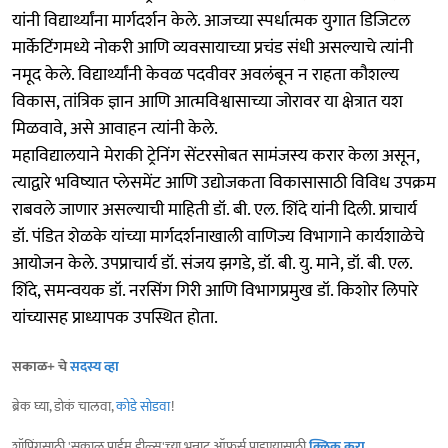
यांनी विद्यार्थ्यांना मार्गदर्शन केले. आजच्या स्पर्धात्मक युगात डिजिटल
मार्केटिंगमध्ये नोकरी आणि व्यवसायाच्या प्रचंड संधी असल्याचे त्यांनी
नमूद केले. विद्यार्थ्यांनी केवळ पदवीवर अवलंबून न राहता कौशल्य
विकास, तांत्रिक ज्ञान आणि आत्मविश्वासाच्या जोरावर या क्षेत्रात यश
मिळवावे, असे आवाहन त्यांनी केले.
महाविद्यालयाने मेराकी ट्रेनिंग सेंटरसोबत सामंजस्य करार केला असून,
त्याद्वारे भविष्यात प्लेसमेंट आणि उद्योजकता विकासासाठी विविध उपक्रम
राबवले जाणार असल्याची माहिती डॉ. बी. एल. शिंदे यांनी दिली. प्राचार्य
डॉ. पंडित शेळके यांच्या मार्गदर्शनाखाली वाणिज्य विभागाने कार्यशाळेचे
आयोजन केले. उपप्राचार्य डॉ. संजय झगडे, डॉ. बी. यु. माने, डॉ. बी. एल.
शिंदे, समन्वयक डॉ. नरसिंग गिरी आणि विभागप्रमुख डॉ. किशोर लिपारे
यांच्यासह प्राध्यापक उपस्थित होता.
सकाळ+ चे
सदस्य व्हा
ब्रेक घ्या, डोकं चालवा,
कोडे सोडवा
!
शॉपिंगसाठी 'सकाळ प्राईम डील्स'च्या भन्नाट ऑफर्स पाहण्यासाठी
क्लिक करा
.