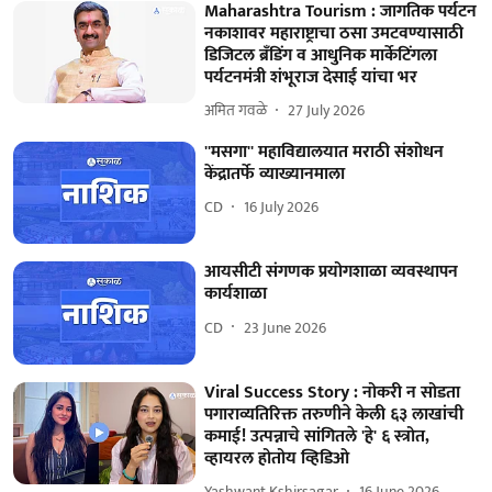
Maharashtra Tourism : जागतिक पर्यटन
नकाशावर महाराष्ट्राचा ठसा उमटवण्यासाठी
डिजिटल ब्रँडिंग व आधुनिक मार्केटिंगला
पर्यटनमंत्री शंभूराज देसाई यांचा भर
अमित गवळे
27 July 2026
''मसगा'' महाविद्यालयात मराठी संशोधन
केंद्रातर्फे व्याख्यानमाला
CD
16 July 2026
आयसीटी संगणक प्रयोगशाळा व्यवस्थापन
कार्यशाळा
CD
23 June 2026
Viral Success Story : नोकरी न सोडता
पगाराव्यतिरिक्त तरुणीने केली ६३ लाखांची
कमाई! उत्पन्नाचे सांगितले 'हे' ६ स्त्रोत,
व्हायरल होतोय व्हिडिओ
Yashwant Kshirsagar
16 June 2026