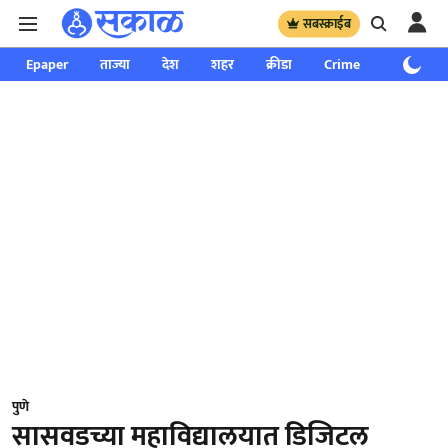
सबस्क्राईब
Epaper
ताज्या
देश
शहर
क्रीडा
Crime
साप्ताहिक
पुणे
सासवडच्या महाविद्यालयात डिजिटल