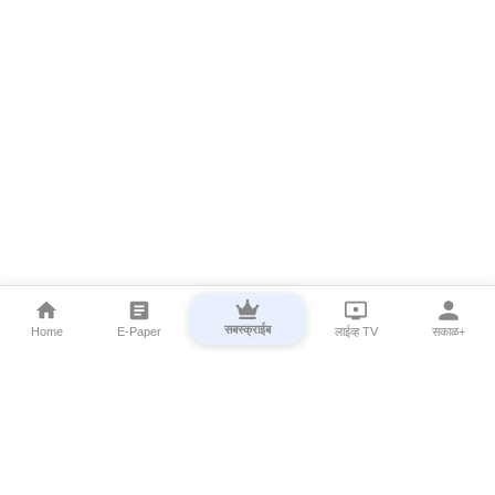
सबस्क्राईब
Home
E-Paper
लाईव्ह TV
सकाळ+