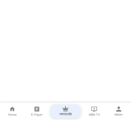
सबस्क्राईब
Home
E-Paper
लाईव्ह TV
सकाळ+