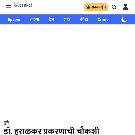
सबस्क्राईब
Epaper
ताज्या
देश
शहर
क्रीडा
Crime
साप्ताहिक
पुणे
डॉ. हराळकर प्रकरणाची चौकशी