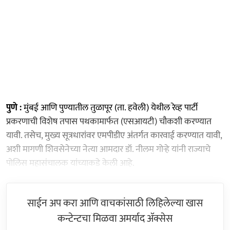
पुणे :
मुंबई आणि पुण्यातील तुळापूर (ता. हवेली) येथील रेव्ह पार्टी
प्रकरणाची विशेष तपास पथकामार्फत (एसआयटी) चौकशी करण्यात
यावी. तसेच, मुख्य सूत्रधारांवर एमपीडीए अंतर्गत कारवाई करण्यात यावी,
अशी मागणी शिवसेनेच्या नेत्या आमदार डॉ. नीलम गोऱ्हे यांनी राज्याचे
पोलिस महासंचालक यांच्याकडे केली आहे.
साईन अप करा आणि वाचकांसाठी लिहिलेल्या खास
कन्टेन्टचा मिळवा अमर्याद ॲक्सेस