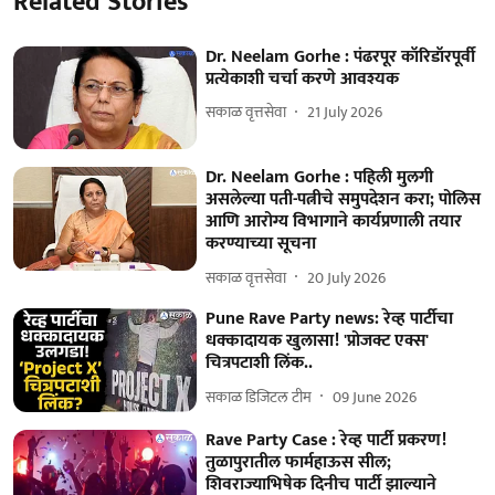
Related Stories
Dr. Neelam Gorhe : पंढरपूर कॉरिडॉरपूर्वी
प्रत्येकाशी चर्चा करणे आवश्‍यक
सकाळ वृत्तसेवा
21 July 2026
Dr. Neelam Gorhe : पहिली मुलगी
असलेल्या पती-पत्नीचे समुपदेशन करा; पोलिस
आणि आरोग्य विभागाने कार्यप्रणाली तयार
करण्‍याच्‍या सूचना
सकाळ वृत्तसेवा
20 July 2026
Pune Rave Party news: रेव्ह पार्टीचा
धक्कादायक खुलासा! 'प्रोजक्ट एक्स'
चित्रपटाशी लिंक..
सकाळ डिजिटल टीम
09 June 2026
Rave Party Case : रेव्ह पार्टी प्रकरण!
तुळापुरातील फार्महाऊस सील;
शिवराज्याभिषेक दिनीच पार्टी झाल्याने