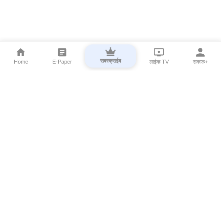
सबस्क्राईब
Home
E-Paper
लाईव्ह TV
सकाळ+
⌄
Marathi News
⌄
About Esakal
⌄
Digital Products