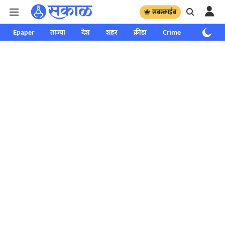
सबस्क्राईब
Epaper
ताज्या
देश
शहर
क्रीडा
Crime
साप्ताहिक