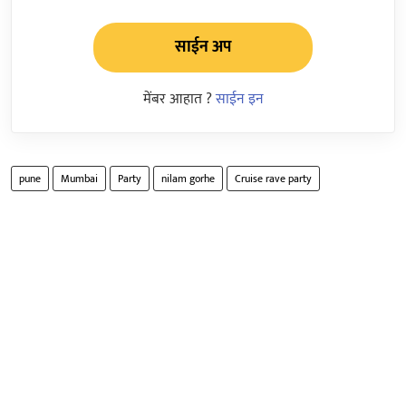
साईन अप
मेंबर आहात ?
साईन इन
pune
Mumbai
Party
nilam gorhe
Cruise rave party