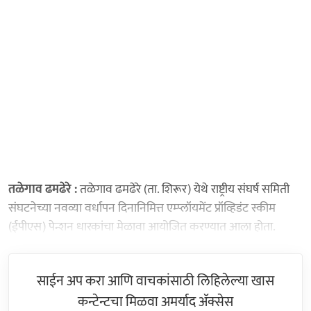
तळेगाव ढमढेरे :
तळेगाव ढमढेरे (ता. शिरूर) येथे राष्ट्रीय संघर्ष समिती
संघटनेच्या नवव्या वर्धापन दिनानिमित्त एम्प्लॉयमेंट प्रॉव्हिडंट स्कीम
(ईपीएस) पेन्शन धारकांचा मेळावा आयोजित करण्यात आला होता.
साईन अप करा आणि वाचकांसाठी लिहिलेल्या खास
कन्टेन्टचा मिळवा अमर्याद ॲक्सेस