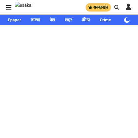
सबस्क्राईब
Epaper
ताज्या
देश
शहर
क्रीडा
Crime
साप्ताहिक