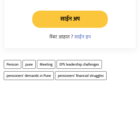
साईन अप
मेंबर आहात ?
साईन इन
Pension
pune
Meeting
EPS leadership challenges
pensioners' demands in Pune
pensioners' financial struggles