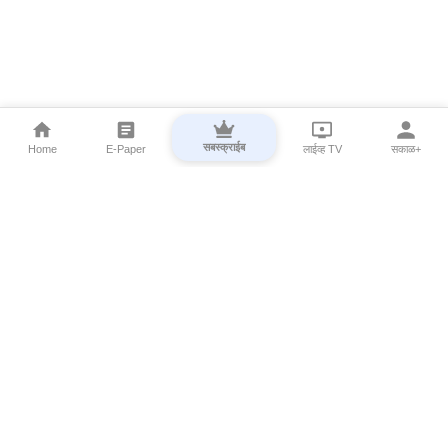
सबस्क्राईब
Home
E-Paper
लाईव्ह TV
सकाळ+
⌄
Marathi News
⌄
About Esakal
⌄
Digital Products