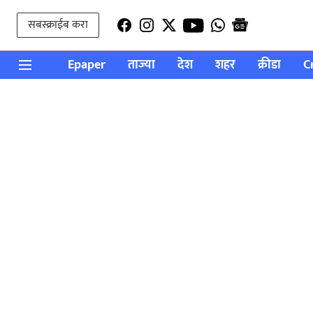
सबस्क्राईब करा
Epaper
ताज्या
देश
शहर
क्रीडा
C