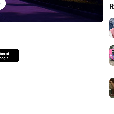
R
ferred
oogle