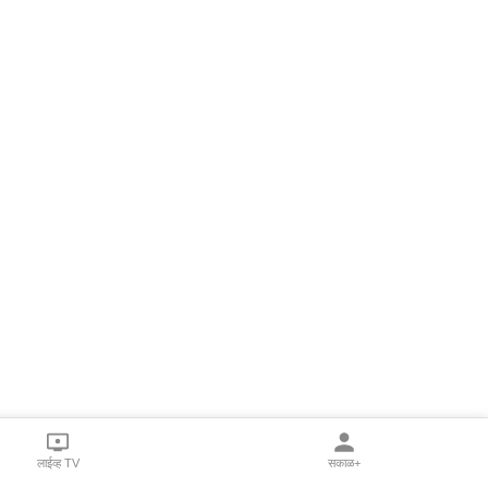
लाईव्ह TV
सकाळ+