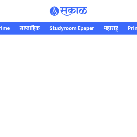
rime
साप्ताहिक
Studyroom Epaper
महाराष्ट्र
Pri