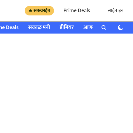
Prime Deals
साईन इन
सबस्क्राईब
me Deals
सकाळ मनी
प्रीमियर
आणखी
राशी भविष्य