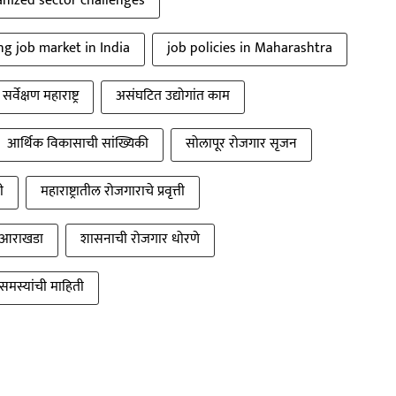
nized sector challenges
ng job market in India
job policies in Maharashtra
र्वेक्षण महाराष्ट्र
असंघटित उद्योगांत काम
आर्थिक विकासाची सांख्यिकी
सोलापूर रोजगार सृजन
ी
महाराष्ट्रातील रोजगाराचे प्रवृत्ती
ंचं आराखडा
शासनाची रोजगार धोरणे
समस्यांची माहिती