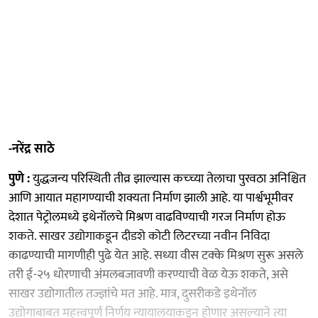
-नरेंद्र साठे
पुणे :
युद्धजन्य परिस्थिती तीव्र झाल्यास कच्च्या तेलाचा पुरवठा अनिश्चित
आणि आयात महागण्याची शक्यता निर्माण झाली आहे. या पार्श्वभूमीवर
देशात पेट्रोलमध्ये इथेनॉलचे मिश्रण वाढविण्याची गरज निर्माण होऊ
शकते. साखर उद्योगाकडून दीडशे कोटी लिटरच्या नवीन निविदा
काढण्याची मागणीही पुढे येत आहे. सध्या वीस टक्के मिश्रण सुरू असले
तरी ई-२५ धोरणाची अंमलबजावणी करण्याची वेळ येऊ शकते, असे
साखर उद्योगातील तज्ज्ञांचे मत आहे. मात्र, दुसरीकडे इथेनॉल
उद्योगाबाबत महत्त्वपूर्ण निर्णय न्यायालयाकडून होणार असल्याने त्या