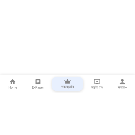
सबस्क्राईब
Home
E-Paper
लाईव्ह TV
सकाळ+