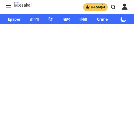
सबस्क्राईब
Epaper
ताज्या
देश
शहर
क्रीडा
Crime
साप्ताहिक