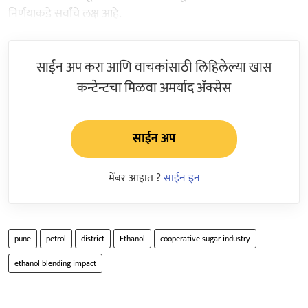
निर्णयाकडे सर्वांचे लक्ष आहे.
साईन अप करा आणि वाचकांसाठी लिहिलेल्या खास
कन्टेन्टचा मिळवा अमर्याद ॲक्सेस
साईन अप
मेंबर आहात ?
साईन इन
pune
petrol
district
Ethanol
cooperative sugar industry
ethanol blending impact