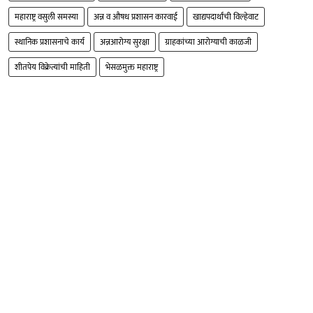
महाराष्ट्र वसुली समस्या
अन्न व औषध प्रशासन कारवाई
खाद्यपदार्थांची विल्हेवाट
स्थानिक प्रशासनाचे कार्य
अन्नआरोग्य सुरक्षा
ग्राहकांच्या आरोग्याची काळजी
शीतपेय विक्रेत्यांची माहिती
भेसळमुक्त महाराष्ट्र