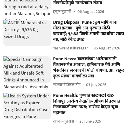
गोपनीयतेमुळे नागरिकांत संशय
हुकूम मुलाणी ​
06 August 2026
Drug Disposal Pune : ड्रग माफियांना
मोठा झटका ! पुणे अन् धुळ्यात मोठी
कारवाई; ९,५३६ किलो अमली पदार्थांचा साठा
नष्ट, मोठे रॅकेट उघड
Yashwant Kshirsagar
06 August 2026
Pune News: बालकांच्या आरोग्यासाठी
विधानसभेत आवाज; हानिकारक पेये आणि
भेसळीवर सरकारची मोठी घोषणा, आ. राहुल
कुल यांच्या मागणीला यश
सकाळ डिजिटल टीम
03 July 2026
Pune Health: पुण्यात खळबळ! खेड-
शिवापूर आरोग्य केंद्रातील औषध वितरणात
निष्काळजीपणा उघड; आरोग्य केंद्रात चूक
महागात
सकाळ वृत्तसेवा
25 June 2026