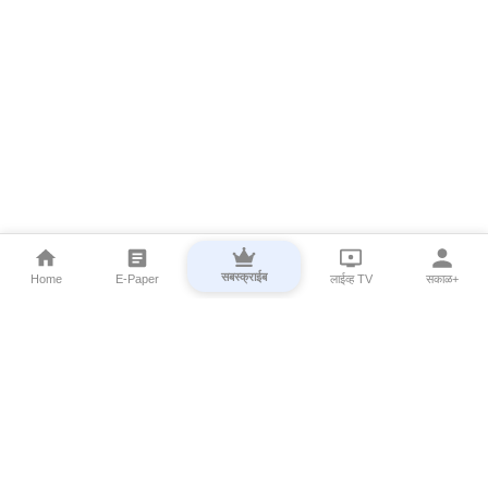
सबस्क्राईब
Home
E-Paper
लाईव्ह TV
सकाळ+
⌄
Marathi News