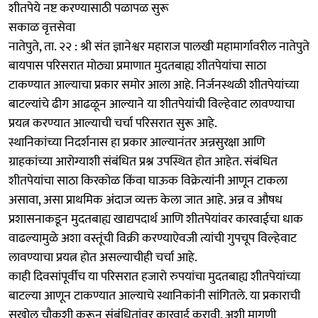
शीतपेये नष्ट करण्यासाठी पळापळ सुरू
सकाळ वृत्तसेवा
नातेपुते, ता. २२ : श्री संत ज्ञानेश्वर महाराज पालखी महामार्गावरील नातेपुते
बायपास परिसरात मोठ्या प्रमाणात मुदतबाह्य शीतपेयांचा साठा
टाकण्यात आल्याचा प्रकार समोर आला आहे. निर्जनस्थळी शीतपेयांच्या
बाटल्यांचे ढीग आढळून आल्याने या शीतपेयांची विल्हेवाट लावण्याचा
प्रयत्न करण्यात आल्याची चर्चा परिसरात सुरू आहे.
स्थानिकांच्या निदर्शनास हा प्रकार आल्यानंतर अन्नसुरक्षा आणि
ग्राहकांच्या आरोग्याशी संबंधित प्रश्न उपस्थित होत आहेत. संबंधित
शीतपेयांचा साठा किरकोळ किंवा घाऊक विक्रेत्यांनी आणून टाकला
असावा, असा प्राथमिक अंदाज व्यक्त केला जात आहे. अन्न व औषध
प्रशासनाकडून मुदतबाह्य खाद्यपदार्थ आणि शीतपेयांवर कारवाईचा धाक
वाढल्यामुळे अशा वस्तूंची विक्री करण्याऐवजी त्यांची गुपचूप विल्हेवाट
लावण्याचा प्रयत्न होत असल्याचीही चर्चा आहे.
काही दिवसांपूर्वीच या परिसरात हजारो रुपयांचा मुदतबाह्य शीतपेयांच्या
बाटल्या आणून टाकण्यात आल्याचे स्थानिकांनी सांगितले. या प्रकाराची
सखोल चौकशी करून संबंधितांवर कारवाई करावी, अशी मागणी