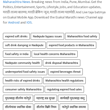
Maharashtra News
. Breaking news from India, Pune, Mumbai. Get the
Politics, Entertainment, Sports, Lifestyle, Jobs, and Education updates,
मराठी ताज्या बातम्या, मराठी ब्रेकिंग न्यूज, मराठी ताज्या घडामोडी. And Live taja batmya
on Esakal Mobile App. Download the Esakal Marathi news Channel app
for
Android
and
IOS
.
expired soft drinks
Nadepute bypass issues
Maharashtra food safety
soft drink dumping in Nadepute
expired food products in Maharashtra
food safety in India
local health concerns Maharashtra
Nadepute community health
drink disposal Maharashtra
underreported food safety issues
expired beverages threat
health risks of expired drinks
Maharashtra health regulations
consumer safety Maharashtra
regulating expired food sales
मुदतबाह्य शीतपेय नातेपुते
महाराष्ट्र अन्न सुरक्षा
कार्यवाही मुदतबाह्य वस्तू
शीतपेयांवर स्थानिक धोका
शीतपेय विक्री नियम
नातेपुते स्थानिक समस्या