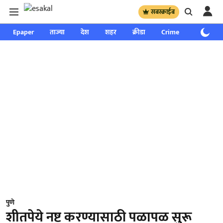
सबस्क्राईब
Epaper
ताज्या
देश
शहर
क्रीडा
Crime
साप्ताहिक
पुणे
शीतपेये नष्ट करण्यासाठी पळापळ सुरू