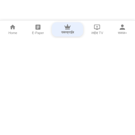
सबस्क्राईब
Home
E-Paper
लाईव्ह TV
सकाळ+
⌄
Marathi News
⌄
About Esakal
⌄
Digital Products