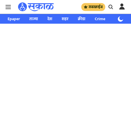
सबस्क्राईब
Epaper
ताज्या
देश
शहर
क्रीडा
Crime
साप्ताहिक