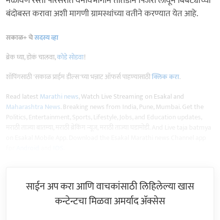
नळावणे रस्ता परिसरात वनविभागाने तातडीने पिंजरा लावून बिबट्याच्या
बंदोबस्त करावा अशी मागणी ग्रामस्थांच्या वतीने करण्यात येत आहे.
सकाळ+ चे
सदस्य व्हा
ब्रेक घ्या, डोकं चालवा,
कोडे सोडवा
!
शॉपिंगसाठी 'सकाळ प्राईम डील्स'च्या भन्नाट ऑफर्स पाहण्यासाठी
क्लिक करा
.
Read latest
Marathi news
, Watch Live Streaming on Esakal and
Maharashtra News
. Breaking news from India, Pune, Mumbai. Get the
Politics, Entertainment, Sports, Lifestyle, Jobs, and Education updates,
मराठी ताज्या बातम्या, मराठी ब्रेकिंग न्यूज, मराठी ताज्या घडामोडी. And Live taja batmya
on Esakal Mobile App. Download the Esakal Marathi news Channel app
for
Android
and
IOS
.
साईन अप करा आणि वाचकांसाठी लिहिलेल्या खास
कन्टेन्टचा मिळवा अमर्याद ॲक्सेस