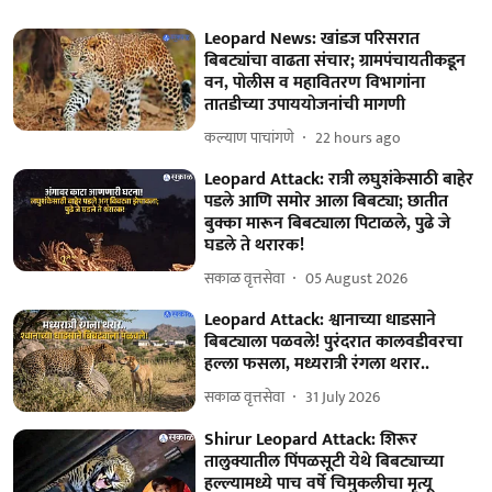
Leopard News: खांडज परिसरात
बिबट्यांचा वाढता संचार; ग्रामपंचायतीकडून
वन, पोलीस व महावितरण विभागांना
तातडीच्या उपाययोजनांची मागणी
कल्याण पाचांगणे
22 hours ago
Leopard Attack: रात्री लघुशंकेसाठी बाहेर
पडले आणि समोर आला बिबट्या; छातीत
बुक्का मारून बिबट्याला पिटाळले, पुढे जे
घडले ते थरारक!
सकाळ वृत्तसेवा
05 August 2026
Leopard Attack: श्वानाच्या धाडसाने
बिबट्याला पळवले! पुरंदरात कालवडीवरचा
हल्ला फसला, मध्यरात्री रंगला थरार..
सकाळ वृत्तसेवा
31 July 2026
Shirur Leopard Attack: शिरूर
तालुक्यातील पिंपळसूटी येथे बिबट्याच्या
हल्ल्यामध्ये पाच वर्षे चिमुकलीचा मृत्यू