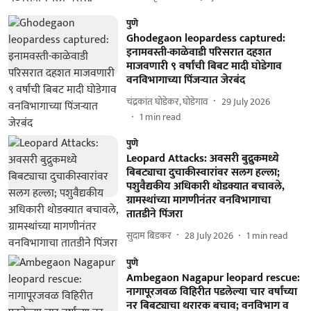
पुणे
Ghodegaon leopardess captured:
इनामवस्ती-काळेवाडी परिसरात दहशत
माजवणारी ९ वर्षांची बिबट मादी घोडेगाव
वनविभागाच्या पिंजऱ्यात जेरबंद
चंद्रकांत घोडेकर, घोडेगाव
29 July 2026
1
min read
पुणे
Leopard Attacks: अवसरी बुद्रुकमध्ये
बिबट्याचा दुचाकीस्वारांवर सलग हल्ला;
पशुवैद्यकीय अधिकारी थोडक्यात बचावले,
ग्रामस्थांच्या मागणीनंतर वनविभागाचा
तातडीने पिंजरा
सुदाम बिडकर
28 July 2026
1
min read
पुणे
Ambegaon Nagapur leopard rescue:
नागापूरजवळ विहिरीत पडलेल्या चार वर्षांच्या
नर बिबट्याचा थरारक बचाव; वनविभाग व