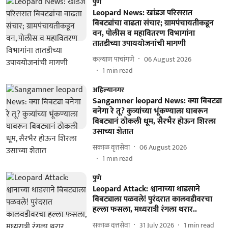
पुणे
Leopard News: खांडज परिसरात
बिबट्यांचा वाढता संचार; ग्रामपंचायतीकडून
वन, पोलीस व महावितरण विभागांना
तातडीच्या उपाययोजनांची मागणी
कल्याण पाचांगणे
06 August 2026
1
min read
अहिल्यानगर
Sangamner leopard News: क्या बिबट्या
बनेगा रे तू? कुत्र्यांच्या भूंकण्याला घाबरून
बिबट्यानं ठोकली धूम, सैरभैर होऊन शिरला
उसाच्या शेतात
सकाळ वृत्तसेवा
06 August 2026
1
min read
पुणे
Leopard Attack: श्वानाच्या धाडसाने
बिबट्याला पळवले! पुरंदरात कालवडीवरचा
हल्ला फसला, मध्यरात्री रंगला थरार..
सकाळ वृत्तसेवा
31 July 2026
1
min read