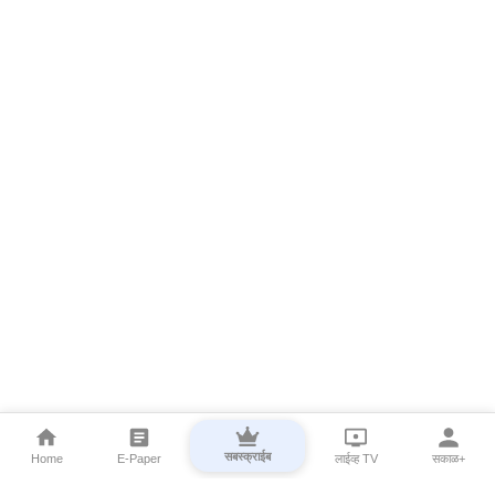
सबस्क्राईब
Home
E-Paper
लाईव्ह TV
सकाळ+