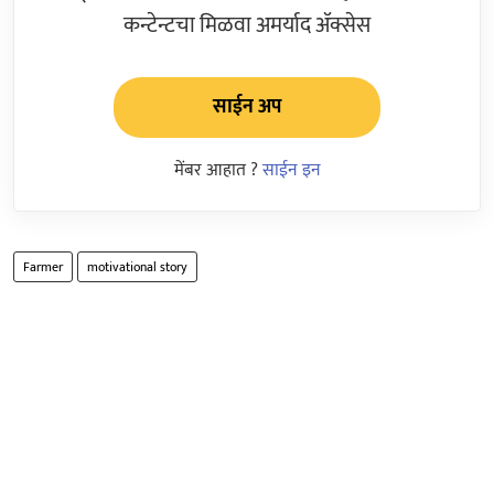
कन्टेन्टचा मिळवा अमर्याद ॲक्सेस
साईन अप
मेंबर आहात ?
साईन इन
Farmer
motivational story