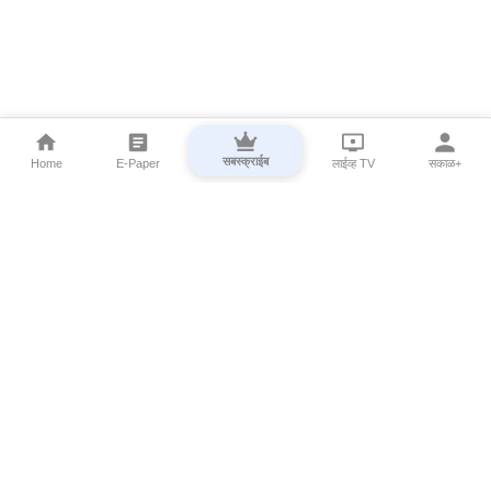
सबस्क्राईब
Home
E-Paper
लाईव्ह TV
सकाळ+
⌄
Marathi News
⌄
About Esakal
⌄
Digital Products