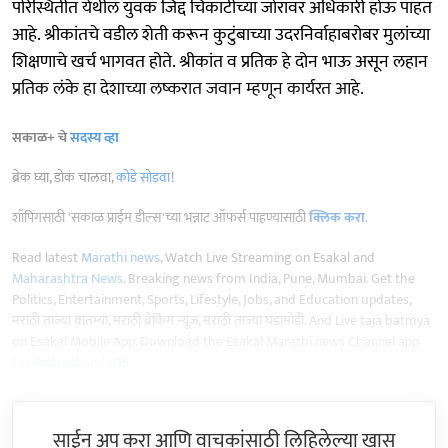
परिस्थितीत येथील युवक जिद्द चिकाटीच्या जोरावर अधिकारी होऊ पाहत
आहे. श्रीकांतचे वडील शेती करून कुटुंबाच्या उदरनिर्वाहाबरोबर मुलांच्या
शिक्षणाचे खर्च भागवत होते. श्रीकांत व प्रतिक हे दोन भाऊ असून लहान
प्रतिक लंके हा देशाच्या लष्करात जवान म्हणून कार्यरत आहे.
सकाळ+ चे
सदस्य व्हा
ब्रेक घ्या, डोकं चालवा,
कोडे सोडवा
!
शॉपिंगसाठी 'सकाळ प्राईम डील्स'च्या भन्नाट ऑफर्स पाहण्यासाठी
क्लिक करा
.
Read latest
Marathi news
, Watch Live Streaming on Esakal and
Maharashtra News
. Breaking news from India, Pune, Mumbai. Get the
Politics, Entertainment, Sports, Lifestyle, Jobs, and Education updates,
मराठी ताज्या बातम्या, मराठी ब्रेकिंग न्यूज, मराठी ताज्या घडामोडी. And Live taja batmya
on Esakal Mobile App. Download the Esakal Marathi news Channel app
for
Android
and
IOS
.
साईन अप करा आणि वाचकांसाठी लिहिलेल्या खास