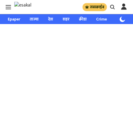
सबस्क्राईब
Epaper
ताज्या
देश
शहर
क्रीडा
Crime
साप्ताहिक