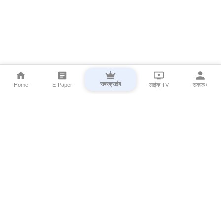
सबस्क्राईब
Home
E-Paper
लाईव्ह TV
सकाळ+
⌄
Marathi News
⌄
About Esakal