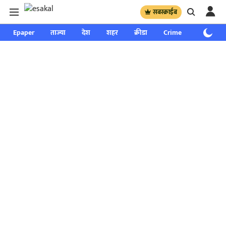
सबस्क्राईब
Epaper
ताज्या
देश
शहर
क्रीडा
Crime
साप्ताहिक