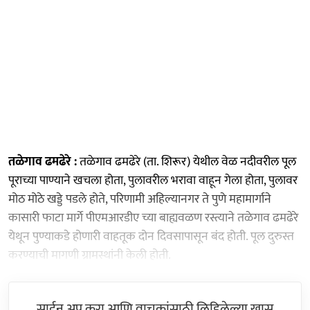
तळेगाव ढमढेरे :
तळेगाव ढमढेरे (ता. शिरूर) येथील वेळ नदीवरील पूल
पूराच्या पाण्याने खचला होता, पुलावरील भरावा वाहून गेला होता, पुलावर
मोठ मोठे खड्डे पडले होते, परिणामी अहिल्यानगर ते पुणे महामार्गाने
कासारी फाटा मार्गे पीएमआरडीए च्या बाह्यवळण रस्त्याने तळेगाव ढमढेरे
येथून पुण्याकडे होणारी वाहतूक दोन दिवसापासून बंद होती. पूल दुरुस्त
करण्याची मागणी ग्रामस्थांनी केली होती.
साईन अप करा आणि वाचकांसाठी लिहिलेल्या खास