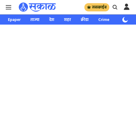
सबस्क्राईब
Epaper
ताज्या
देश
शहर
क्रीडा
Crime
साप्ताहिक