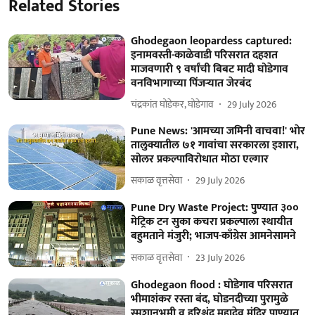
Related Stories
Ghodegaon leopardess captured:
इनामवस्ती-काळेवाडी परिसरात दहशत
माजवणारी ९ वर्षांची बिबट मादी घोडेगाव
वनविभागाच्या पिंजऱ्यात जेरबंद
चंद्रकांत घोडेकर, घोडेगाव
29 July 2026
Pune News: 'आमच्या जमिनी वाचवा!' भाेर
तालुक्यातील ७१ गावांचा सरकारला इशारा,
सोलर प्रकल्पाविरोधात मोठा एल्गार
सकाळ वृत्तसेवा
29 July 2026
Pune Dry Waste Project: पुण्यात ३००
मेट्रिक टन सुका कचरा प्रकल्पाला स्थायीत
बहुमताने मंजुरी; भाजप-काँग्रेस आमनेसामने
सकाळ वृत्तसेवा
23 July 2026
Ghodegaon flood : घोडेगाव परिसरात
भीमाशंकर रस्ता बंद, घोडनदीच्या पुरामुळे
स्मशानभूमी व हरिश्चंद्र महादेव मंदिर पाण्यात