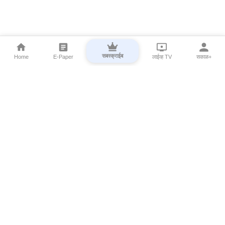
सबस्क्राईब
Home
E-Paper
लाईव्ह TV
सकाळ+
⌄
Marathi News
⌄
About Esakal
⌄
Digital Products