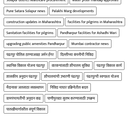
Pune Satara Solapur news
Palakhi Marg developments
construction updates in Maharashtra
facilities for pilgrims in Maharashtra
Sanitation facilities for pilgrims
Pandharpur facilities for Ashadhi Wari
upgrading public amenities Pandharpur
Mumbai contractor news
पंढरपूर पोलिस ठाण्याजवळ जर्मन हॅंगर
दिल्लीच्या कंपनीची निविदा
स्थानिक विकास योजना पंढरपूर
वारकऱ्यांसाठी शौचालय सुविधा
पंढरपूर विकास कार्य
शासकीय अनुदान पंढरपूर
शौचालयांची उभारणी पंढरपूर
पंढरपूरची स्वच्छता योजना
मैदानावर जलसाठा व्यवस्थापन
निविदा माघार प्रक्रियेतील बदल
ग्रामपंचायतींची अनुदान वाढ
पाणीपुरवठा सुलभ करण्यासाठी उपक्रम
पालखीमार्गावरील संपूर्ण विकास