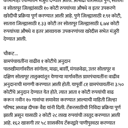
कामांनाही एकमताने मंजुरी देण्यात आली. आषाढी वारीसाठी पुणे, सातारा
व सोलापूर जिल्ह्यांसाठी १० कोटी रुपयांच्या औषधे व इतर उपकरणे
खरेदीची प्रक्रिया पूर्ण करण्यात आली आहे. पुणे जिल्ह्यासाठी १.९१ कोटी,
सातारा जिल्ह्यासाठी १.३३ कोटी तर सोलापूर जिल्ह्यासाठी ६.७४ कोटी
रुपयांच्या औषधे व इतर आवश्यक उपकरणांच्या खरेदीस सभेत मंजुरी
देण्यात आली.
चौकट...
ग्रामपंचायतींना वाढीव १ कोटीचे अनुदान
पालखीमार्गावरील सांगोला, माढा, बार्शी, मंगळवेढा, उत्तर सोलापूर व
दक्षिण सोलापूर तालुक्यांतून येणाऱ्या मार्गावरील ग्रामपंचायतींना वाढीव
अनुदानाची मागणी करण्यात आली होती. यापूर्वी ८१ ग्रामपंचायतींना ३.५०
कोटींचे अनुदान देण्यात येत होते. त्यात आता १ कोटी रुपयांची वाढ
करून नवीन १० गावांचा समावेश करण्यात आल्याची माहिती जिल्हा
परिषद अध्यक्ष दीपक वैद्य यांनी दिली. टँकरसाठीची निविदा प्रक्रिया पूर्ण
झाली असून यासाठी २ कोटी २८ लाख रुपयांची तरतूद करण्यात आली
आहे. १६२ खासगी तर ५८ शासकीय टँकरद्वारे पाणीपुरवठा करण्यात