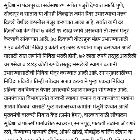
सुविधांना पंढरपूरच्या सर्वसाधारण सभेत मंजुरी देण्यात आली. पुणे,
सोलापूर व सातारा या तीनही जिल्ह्यांत जर्मन हॅंगर उभारण्याचा मक्ता
दिल्ली येथील कंपनीस मंजूर करण्यात आला आहे. सर्वात कमी दर
दिल्लीच्या कंपनीचा ७ कोटी ९९ लाख रुपये असल्याने तो मक्ता मंजूर
केल्याचे सांगण्यात आले. ३७ ठिकाणी वॉटरप्रूफ मंडप उभारण्यासाठी
३.५० कोटींची निविदा ३ कोटी ४९ लाख रुपयांना मंजूर करण्यात आली.
यासाठी सात जणांनी निविदा भरली होती. ७२ लाख रुपये तरतूद असलेली
चरणसेवा व ४.४३ कोटी रुपये तरतूद असलेली स्वागत कमानी
उभारण्यासाठीची निविदा मंजूर करण्यात आली आहे. स्नानगृहासाठीच्या
निविदा प्रक्रियेत तिन्ही मक्तेदार अपात्र ठरल्याने पुन्हा एकदा निविदा
प्रक्रिया राबविण्यात येणार असल्याचे प्रशासनाकडून सांगण्यात आले.
ग्रामपंचायत विभागांतर्गत वारकरी स्वागत कमान व वारकऱ्यांच्या पायांना
आराम मिळावा यासाठी फुट मसाजरच्या कामांना मंजुरी देण्यात आली.
मुख्यमंत्री वारकरी निवारा केंद्र (जर्मन हॅंगर), वारकऱ्यांसाठी शौचालय
सुविधा व पालखीमार्गावरील स्वच्छता, स्नानगृह, पालखी तळांना जोडणारे
रस्ते, पिण्याच्या पाण्याचे टँकर, औषधे खरेदी, मोबाईल चार्जिंग स्टेशन या