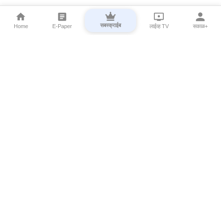
सबस्क्राईब
Home
E-Paper
लाईव्ह TV
सकाळ+
⌄
Marathi News
⌄
About Esakal
⌄
Digital Products
⌄
Sakal Programs
⌄
Print Products