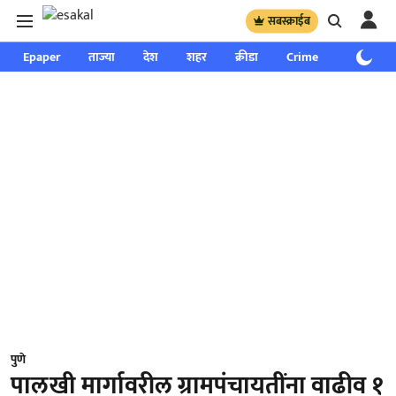
सबस्क्राईब
Epaper
ताज्या
देश
शहर
क्रीडा
Crime
साप्ताहिक
पुणे
पालखी मार्गावरील ग्रामपंचायतींना वाढीव १