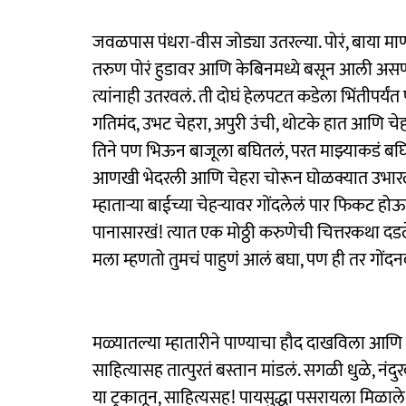
जवळपास पंधरा-वीस जोड्या उतरल्या. पोरं, बाया मा
तरुण पोरं हुडावर आणि केबिनमध्ये बसून आली असणार
त्यांनाही उतरवलं. ती दोघं हेलपटत कडेला भिंतीपर्
गतिमंद, उभट चेहरा, अपुरी उंची, थोटके हात आणि चे
तिने पण भिऊन बाजूला बघितलं, परत माझ्याकडं बघ
आणखी भेदरली आणि चेहरा चोरून घोळक्यात उभारली. 
म्हाताऱ्या बाईच्या चेहऱ्यावर गोंदलेलं पार फिकट होऊन
पानासारखं! त्यात एक मोठ्ठी करुणेची चित्तरकथा दडलेल
मला म्हणतो तुमचं पाहुणं आलं बघा, पण ही तर गोंदनव
मळ्यातल्या म्हातारीने पाण्याचा हौद दाखविला आणि ट
साहित्यासह तात्पुरतं बस्तान मांडलं. सगळी धुळे, नंद
या ट्रकातून, साहित्यसह! पायसुद्धा पसरायला मिळा