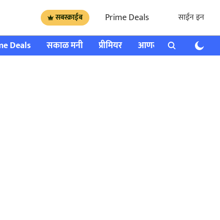
Prime Deals
साईन इन
सबस्क्राईब
me Deals
सकाळ मनी
प्रीमियर
आणखी
राशी भविष्य