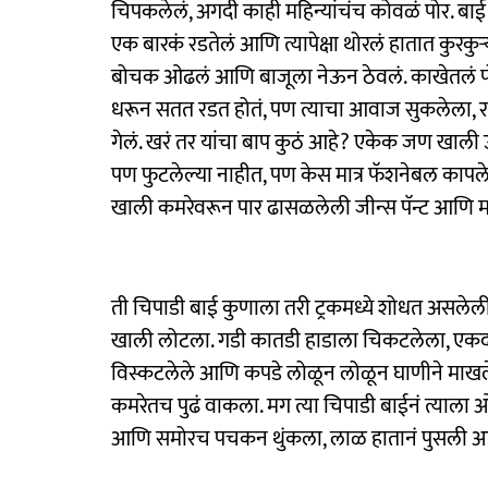
चिपकलेलं, अगदी काही महिन्यांचंच कोवळं पोर. बाई
एक बारकं रडतेलं आणि त्यापेक्षा थोरलं हातात कुरकुऱ्
बोचक ओढलं आणि बाजूला नेऊन ठेवलं. काखेतलं प
धरून सतत रडत होतं, पण त्याचा आवाज सुकलेला, रडा
गेलं. खरं तर यांचा बाप कुठं आहे? एकेक जण खाली
पण फुटलेल्या नाहीत, पण केस मात्र फॅशनेबल कापले
खाली कमरेवरून पार ढासळलेली जीन्स पॅन्ट आणि माग
ती चिपाडी बाई कुणाला तरी ट्रकमध्ये शोधत असल
खाली लोटला. गडी कातडी हाडाला चिकटलेला, एकदम
विस्कटलेले आणि कपडे लोळून लोळून घाणीने माखले
कमरेतच पुढं वाकला. मग त्या चिपाडी बाईनं त्या
आणि समोरच पचकन थुंकला, लाळ हातानं पुसली आ