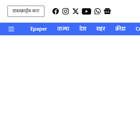
सबस्क्राईब करा
Epaper
ताज्या
देश
शहर
क्रीडा
C