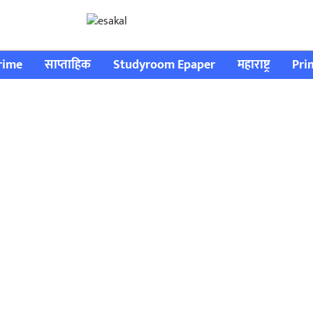
rime
साप्ताहिक
Studyroom Epaper
महाराष्ट्र
Pri