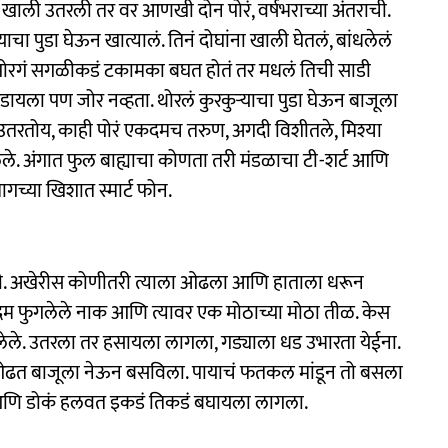
 खाली उतरली तर वर आणखी दोन पोरं, वर्षभराच्या अंतराची.
याचा पुडा घेऊन खात्यालं. तिनं दोघांना खाली घेतलं, बांधलेलं
ोरगं सगळीकडं टकामका बघत होतं तर मधलं तिची साडी
यला पण जोर नव्हता. थोरलं कुरकुऱ्याचा पुडा घेऊन बाजूला
 उतरतोय, काही पोरं एकदमच तरुण, अगदी विशीतले, मिश्या
ले. अंगात फुल बाह्याचा कोणता तरी मंडळाचा टी-शर्ट आणि
च्या खिशात स्मार्ट फोन.
ेली. अखेरीस कोणीतरी त्याला ओढला आणि हाताला धरून
 फुगलेले नाक आणि त्यावर एक मोठाच्या मोठा तीळ. केस
ले. उतरला तर हसायला लागला, गड्याला धड उभारता येईना.
ला ओढत बाजूला नेऊन बसविला. पायाचं फतकल मांडून तो बसला
णि डोकं हलवत इकडं तिकडं बघायला लागला.