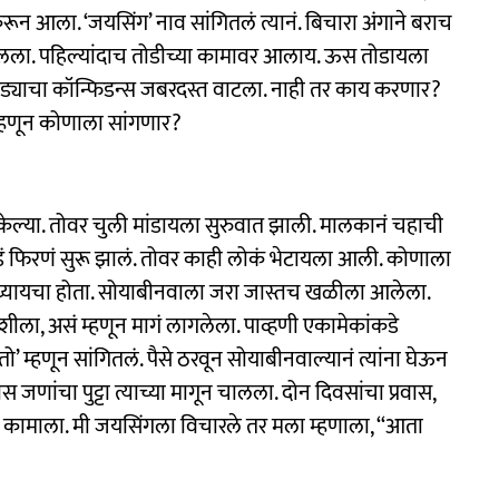
ून आला. ‘जयसिंग’ नाव सांगितलं त्यानं. बिचारा अंगाने बराच
लला. पहिल्यांदाच तोडीच्या कामावर आलाय. ऊस तोडायला
गड्याचा कॉन्फिडन्स जबरदस्त वाटला. नाही तर काय करणार?
्हणून कोणाला सांगणार?
रू केल्या. तोवर चुली मांडायला सुरुवात झाली. मालकानं चहाची
 फिरणं सुरू झालं. तोवर काही लोकं भेटायला आली. कोणाला
 घ्यायचा होता. सोयाबीनवाला जरा जास्तच खळीला आलेला.
ला, असं म्हणून मागं लागलेला. पाव्हणी एकामेकांकडे
ेतो’ म्हणून सांगितलं. पैसे ठरवून सोयाबीनवाल्यानं त्यांना घेऊन
जणांचा पुट्टा त्याच्या मागून चालला. दोन दिवसांचा प्रवास,
ी कामाला. मी जयसिंगला विचारले तर मला म्हणाला, ‘‘आता