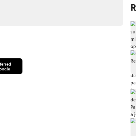
R
ferred
oogle