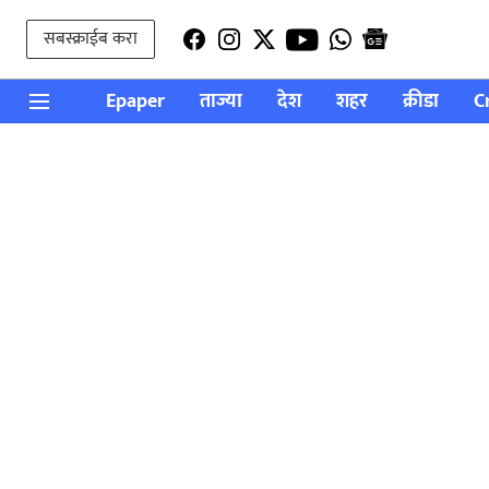
सबस्क्राईब करा
Epaper
ताज्या
देश
शहर
क्रीडा
C