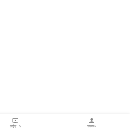
लाईव्ह TV
सकाळ+