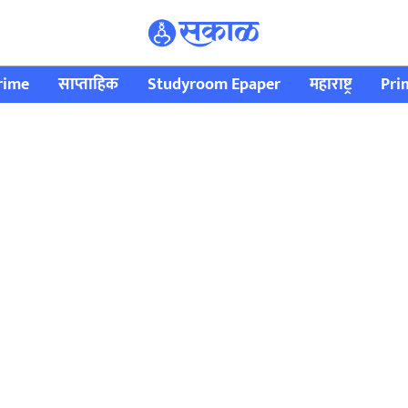
rime
साप्ताहिक
Studyroom Epaper
महाराष्ट्र
Pri