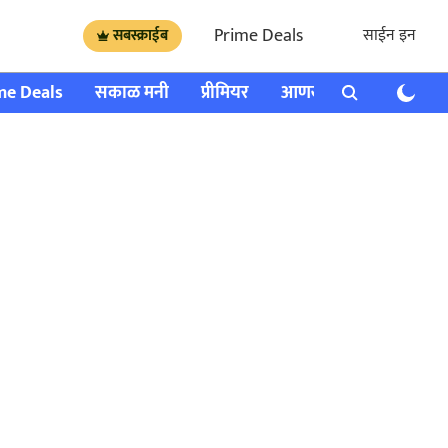
Prime Deals
साईन इन
सबस्क्राईब
me Deals
सकाळ मनी
प्रीमियर
आणखी
राशी भविष्य