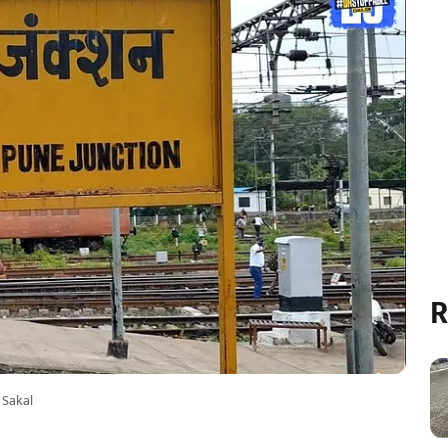
R
Sakal