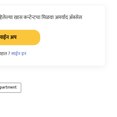
ेल्या खास कन्टेन्टचा मिळवा अमर्याद ॲक्सेस
साईन अप
आहात ?
साईन इन
epartment